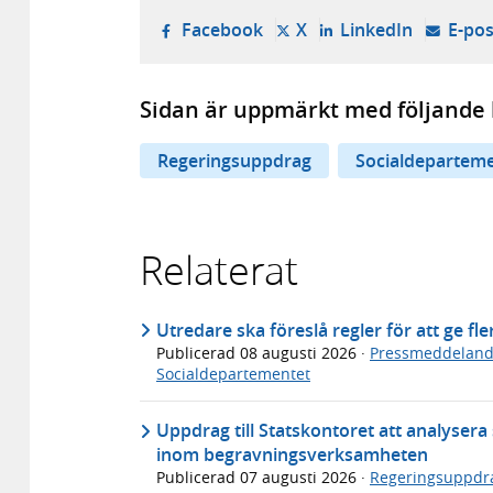
- öppnas i ny flik, extern w
- öppnas i ny flik, ext
- öppnas i
Facebook
X
LinkedIn
E-pos
Sidan är uppmärkt med följande 
Regeringsuppdrag
Socialdepartem
Relaterat
Utredare ska föreslå regler för att ge fl
Publicerad
08 augusti 2026
·
Pressmeddelan
Socialdepartementet
Uppdrag till Statskontoret att analyser
inom begravningsverksamheten
Publicerad
07 augusti 2026
·
Regeringsuppdr