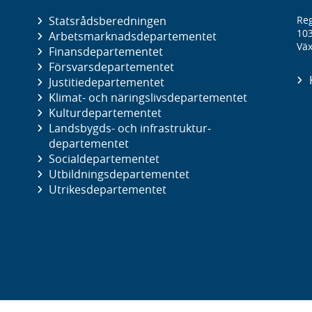
Statsrådsberedningen
Reg
10
Arbetsmarknads­departementet
Väx
Finans­departementet
Försvars­departementet
Justitie­departementet
Klimat- och näringslivs­departementet
Kultur­departementet
Landsbygds- och infrastruktur­
departementet
Social­departementet
Utbildnings­departementet
Utrikes­departementet