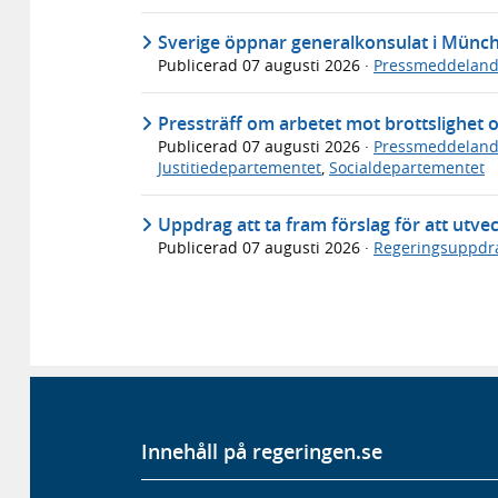
Sverige öppnar generalkonsulat i Münc
Publicerad
07 augusti 2026
·
Pressmeddelan
Pressträff om arbetet mot brottslighet 
Publicerad
07 augusti 2026
·
Pressmeddelan
Justitiedepartementet
,
Socialdepartementet
Uppdrag att ta fram förslag för att utve
Publicerad
07 augusti 2026
·
Regeringsuppdr
Innehåll på regeringen.se