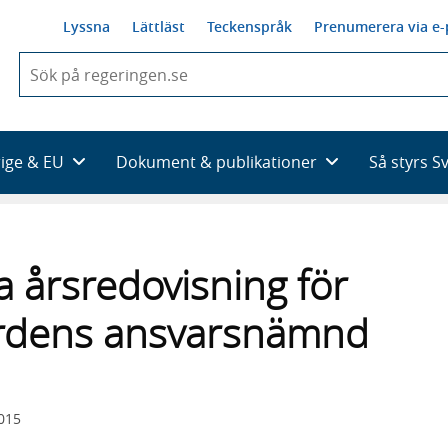
Lyssna
Lättläst
Teckenspråk
Prenumerera via e-
När
du
börjar
skriva
så
rige & EU
Dokument & publikationer
Så styrs S
framträder
en
lista
med
sökförslag
 årsredovisning för
årdens ansvarsnämnd
2015