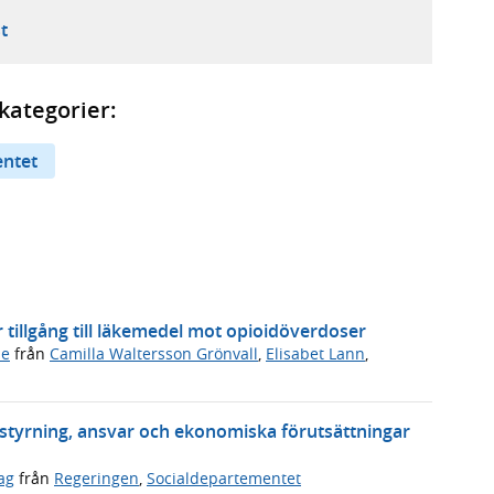
ebbplats,
ern webbplats,
 ny flik, extern webbplats,
- öppnar din e-postklient,
t
kategorier:
entet
er tillgång till läkemedel mot opioidöverdoser
de
från
Camilla Waltersson Grönvall
,
Elisabet Lann
,
a styrning, ansvar och ekonomiska förutsättningar
ag
från
Regeringen
,
Socialdepartementet