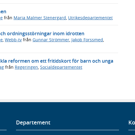
hen
de
från
Maria Malmer Stenergard
,
Utrikesdepartementet
och ordningsstörningar inom idrotten
de
,
Webb-tv
från
Gunnar Strömmer
,
Jakob Forssmed
,
ckla reformen om ett fritidskort för barn och unga
ag
från
Regeringen
,
Socialdepartementet
Departement
Ko