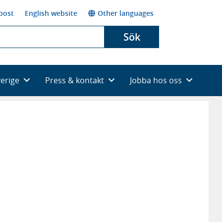
post
English website
Other languages
Sök
verige
Press & kontakt
Jobba hos oss