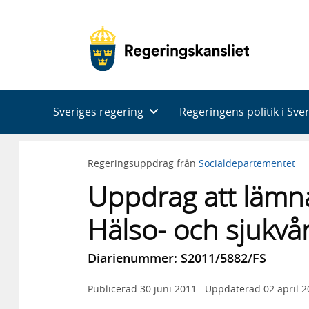
Huvudnavigering
Sveriges regering
Regeringens politik i Sve
Regeringsuppdrag från
Socialdepartementet
Uppdrag att lämna
Hälso- och sjukv
Diarienummer: S2011/5882/FS
Publicerad
30 juni 2011
Uppdaterad
02 april 