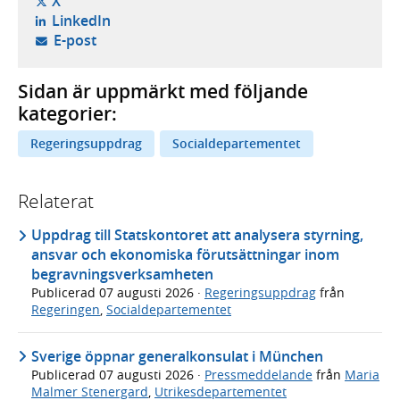
- öppnas i ny flik, extern webbplats,
X
- öppnas i ny flik, extern webbplats,
LinkedIn
- öppnar din e-postklient,
E-post
Sidan är uppmärkt med följande
kategorier:
Regeringsuppdrag
Socialdepartementet
Relaterat
Uppdrag till Statskontoret att analysera styrning,
ansvar och ekonomiska förutsättningar inom
begravningsverksamheten
Publicerad
07 augusti 2026
·
Regeringsuppdrag
från
Regeringen
,
Socialdepartementet
Sverige öppnar generalkonsulat i München
Publicerad
07 augusti 2026
·
Pressmeddelande
från
Maria
Malmer Stenergard
,
Utrikesdepartementet