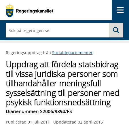
Me
När
Sö
du
börjar
skriva
så
Regeringsuppdrag från
Socialdepartementet
framträder
en
Uppdrag att fördela statsbidrag
lista
med
till vissa juridiska personer som
sökförslag
tillhandahåller meningsfull
sysselsättning till personer med
psykisk funktionsnedsättning
Diarienummer: S2006/9394/FS
Publicerad
01 juli 2011
Uppdaterad
02 april 2015