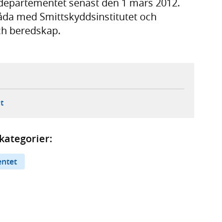
aldepartementet senast den 1 mars 2012.
råda med Smittskyddsinstitutet och
ch beredskap.
ebbplats,
ern webbplats,
 ny flik, extern webbplats,
- öppnar din e-postklient,
t
kategorier:
entet