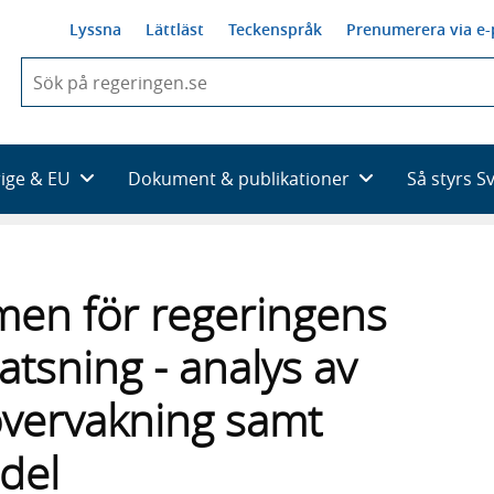
Lyssna
Lättläst
Teckenspråk
Prenumerera via e-
När
du
börjar
skriva
så
rige & EU
Dokument & publikationer
Så styrs S
framträder
en
lista
med
sökförslag
en för regeringens
atsning - analys av
övervakning samt
del