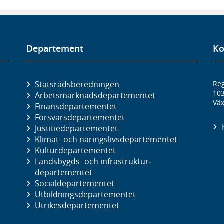
Departement
Ko
Statsrådsberedningen
Reg
10
Arbetsmarknads­departementet
Väx
Finans­departementet
Försvars­departementet
Justitie­departementet
Klimat- och näringslivs­departementet
Kultur­departementet
Landsbygds- och infrastruktur­
departementet
Social­departementet
Utbildnings­departementet
Utrikes­departementet