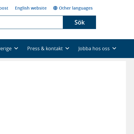
post
English website
Other languages
Sök
verige
Press & kontakt
Jobba hos oss