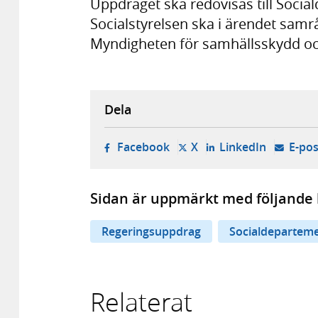
Uppdraget ska redovisas till Soci
Socialstyrelsen ska i ärendet sam
Myndigheten för samhällsskydd o
Dela
- öppnas i ny flik, extern w
- öppnas i ny flik, ext
- öppnas i
Facebook
X
LinkedIn
E-pos
Sidan är uppmärkt med följande 
Regeringsuppdrag
Socialdepartem
Relaterat