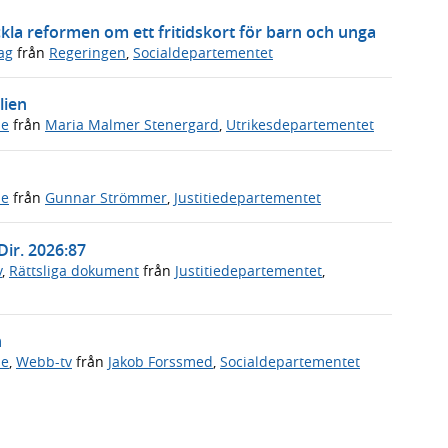
ckla reformen om ett fritidskort för barn och unga
ag
från
Regeringen
,
Socialdepartementet
lien
de
från
Maria Malmer Stenergard
,
Utrikesdepartementet
de
från
Gunnar Strömmer
,
Justitiedepartementet
Dir. 2026:87
v
,
Rättsliga dokument
från
Justitiedepartementet
,
n
de
,
Webb-tv
från
Jakob Forssmed
,
Socialdepartementet