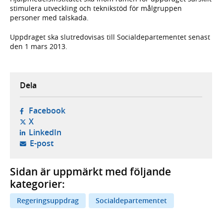
stimulera utveckling och teknikstöd för målgruppen
personer med talskada.
Uppdraget ska slutredovisas till Socialdepartementet senast
den 1 mars 2013.
Dela
- öppnas i ny flik, extern webbplats,
Facebook
- öppnas i ny flik, extern webbplats,
X
- öppnas i ny flik, extern webbplats,
LinkedIn
- öppnar din e-postklient,
E-post
Sidan är uppmärkt med följande
kategorier:
Regeringsuppdrag
Socialdepartementet