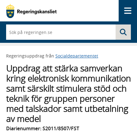
Me
När
Sö
du
börjar
skriva
så
Regeringsuppdrag från
Socialdepartementet
framträder
en
Uppdrag att stärka samverkan
lista
med
kring elektronisk kommunikation
sökförslag
samt särskilt stimulera stöd och
teknik för gruppen personer
med talskador samt utbetalning
av medel
Diarienummer: S2011/8507/FST