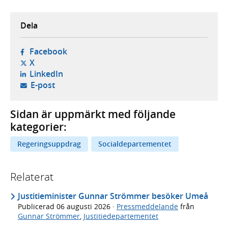
Dela
- öppnas i ny flik, extern webbplats,
Facebook
- öppnas i ny flik, extern webbplats,
X
- öppnas i ny flik, extern webbplats,
LinkedIn
- öppnar din e-postklient,
E-post
Sidan är uppmärkt med följande
kategorier:
Regeringsuppdrag
Socialdepartementet
Relaterat
Justitieminister Gunnar Strömmer besöker Umeå
Publicerad
06 augusti 2026
·
Pressmeddelande
från
Gunnar Strömmer
,
Justitiedepartementet