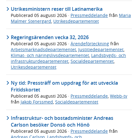
Utrikesministern reser till Latinamerika
Publicerad
05 augusti 2026
·
Pressmeddelande
från
Maria
Malmer Stenergard
,
Utrikesdepartementet
Regeringsärenden vecka 32, 2026
Publicerad
05 augusti 2026
·
Ärendeförteckning
från
Arbetsmarknadsdepartementet
,
Justitiedepartementet
,
Klimat- och näringslivsdepartementet
,
Landsbygds- och
infrastrukturdepartementet
,
Socialdepartementet
,
Utrikesdepartementet
Ny tid: Pressträff om uppdrag för att utveckla
Fritidskortet
Publicerad
05 augusti 2026
·
Pressmeddelande
,
Webb-tv
från
Jakob Forssmed
,
Socialdepartementet
Infrastruktur- och bostadsminister Andreas
Carlson besöker Donsö och Hönö
Publicerad
05 augusti 2026
·
Pressmeddelande
från
Andreas Carlson
,
Landsbygds- och