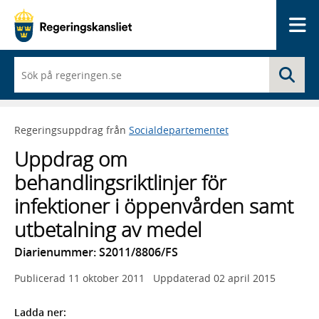
Me
När
Sö
du
börjar
skriva
så
Regeringsuppdrag från
Socialdepartementet
framträder
en
Uppdrag om
lista
med
behandlingsriktlinjer för
sökförslag
infektioner i öppenvården samt
utbetalning av medel
Diarienummer: S2011/8806/FS
Publicerad
11 oktober 2011
Uppdaterad
02 april 2015
Ladda ner: