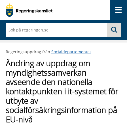
Me
När
Sö
du
börjar
skriva
så
Regeringsuppdrag från
Socialdepartementet
framträder
en
Ändring av uppdrag om
lista
med
myndighetssamverkan
sökförslag
avseende den nationella
kontaktpunkten i it-systemet för
utbyte av
socialförsäkringsinformation på
EU-nivå