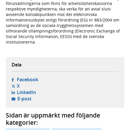
förutsättningarna som finns för arbetslöshetskassorna
respektive myndigheterna, ska verka för att avtal sluts
avseende kontaktpunkten mot det elektroniska
informationsutbytet enligt förordning (EG) nr 883/2004 om
samordning av de sociala trygghetssystemen med
tillhörande tillämpningsförordning (Electronic Exchange of
Social Security Information, EESSI) med de svenska
institutionerna.
Dela
- öppnas i ny flik, extern webbplats,
Facebook
- öppnas i ny flik, extern webbplats,
X
- öppnas i ny flik, extern webbplats,
LinkedIn
- öppnar din e-postklient,
E-post
Sidan är uppmärkt med följande
kategorier: