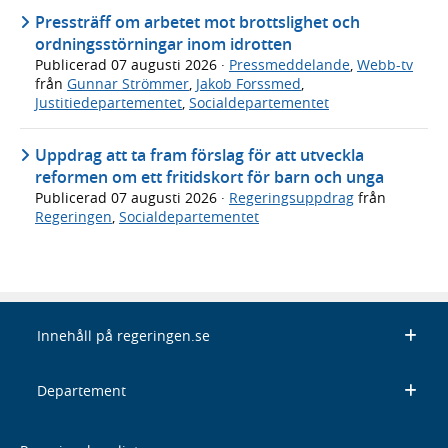
Pressträff om arbetet mot brottslighet och
ordningsstörningar inom idrotten
Publicerad
07 augusti 2026
·
Pressmeddelande
,
Webb-tv
från
Gunnar Strömmer
,
Jakob Forssmed
,
Justitiedepartementet
,
Socialdepartementet
Uppdrag att ta fram förslag för att utveckla
reformen om ett fritidskort för barn och unga
Publicerad
07 augusti 2026
·
Regeringsuppdrag
från
Regeringen
,
Socialdepartementet
Innehåll på regeringen.se
Departement