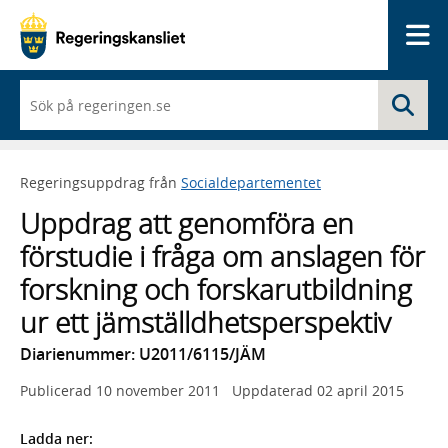
Me
När
Sö
du
börjar
skriva
så
Regeringsuppdrag från
Socialdepartementet
framträder
en
Uppdrag att genomföra en
lista
med
förstudie i fråga om anslagen för
sökförslag
forskning och forskarutbildning
ur ett jämställdhetsperspektiv
Diarienummer: U2011/6115/JÄM
Publicerad
10 november 2011
Uppdaterad
02 april 2015
Ladda ner: