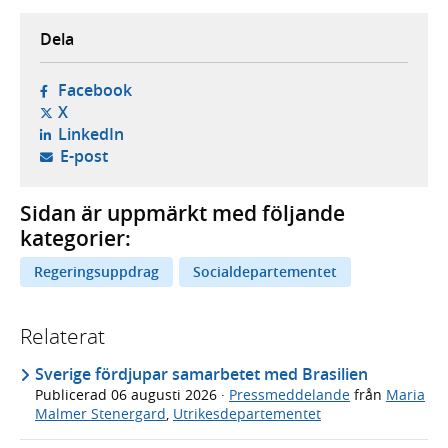
Dela
- öppnas i ny flik, extern webbplats,
Facebook
- öppnas i ny flik, extern webbplats,
X
- öppnas i ny flik, extern webbplats,
LinkedIn
- öppnar din e-postklient,
E-post
Sidan är uppmärkt med följande
kategorier:
Regeringsuppdrag
Socialdepartementet
Relaterat
Sverige fördjupar samarbetet med Brasilien
Publicerad
06 augusti 2026
·
Pressmeddelande
från
Maria
Malmer Stenergard
,
Utrikesdepartementet