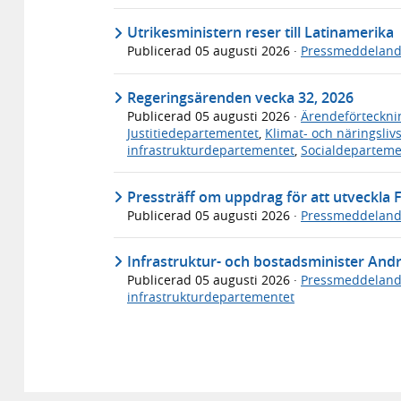
Utrikesministern reser till Latinamerika
Publicerad
05 augusti 2026
·
Pressmeddelan
Regeringsärenden vecka 32, 2026
Publicerad
05 augusti 2026
·
Ärendeförteckni
Justitiedepartementet
,
Klimat- och näringsli
infrastrukturdepartementet
,
Socialdeparteme
Pressträff om uppdrag för att utveckla F
Publicerad
05 augusti 2026
·
Pressmeddelan
Infrastruktur- och bostadsminister An
Publicerad
05 augusti 2026
·
Pressmeddelan
infrastrukturdepartementet