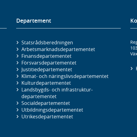
Departement
Ko
Statsrådsberedningen
Reg
10
Arbetsmarknads­departementet
Väx
Finans­departementet
Försvars­departementet
Justitie­departementet
Klimat- och näringslivs­departementet
Kultur­departementet
Landsbygds- och infrastruktur­
departementet
Social­departementet
Utbildnings­departementet
Utrikes­departementet