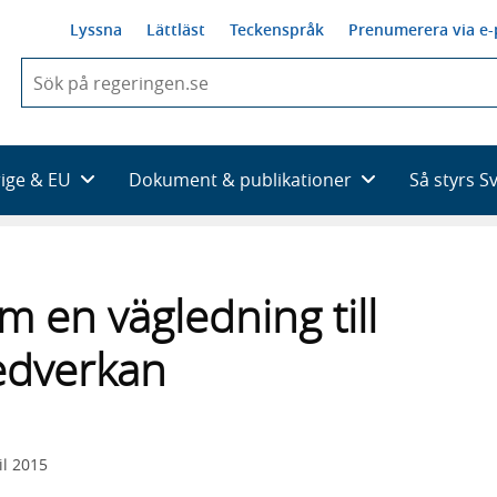
Lyssna
Lättläst
Teckenspråk
Prenumerera via e-
När
du
börjar
skriva
så
rige & EU
Dokument & publikationer
Så styrs S
framträder
en
lista
med
sökförslag
m en vägledning till
edverkan
il 2015