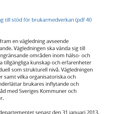
g till stöd för brukarmedverkan (pdf 40
ta fram en vägledning avseende
nde. Vägledningen ska vända sig till
 angränsande områden inom hälso- och
a tillgängliga kunskap och erfarenheter
duell som strukturell nivå. Vägledningen
er samt vilka organisatoriska och
nderlättar brukares inflytande och
mråd med Sveriges Kommuner och
r.
ldepartementet senast den 31 januari 2013.