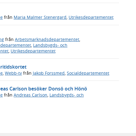
de
från
Maria Malmer Stenergard
,
Utrikesdepartementet
ng
från
Arbetsmarknadsdepartementet
,
vsdepartementet
,
Landsbygds- och
ntet
,
Utrikesdepartementet
ritidskortet
de
,
Webb-tv
från
Jakob Forssmed
,
Socialdepartementet
dreas Carlson besöker Donsö och Hönö
de
från
Andreas Carlson
,
Landsbygds- och