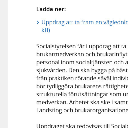
Ladda ner:
Uppdrag att ta fram en väglednin
kB)
Socialstyrelsen får i uppdrag att 
brukarmedverkan och brukarinflyta
personal inom socialtjänsten och
sjukvården. Den ska bygga på bäst
från praktiken rörande såväl indivi
bör tydliggöra brukarens rättighet
strukturella förutsättningar som u
medverkan. Arbetet ska ske i sa
Landsting och brukarorganisatione
Uppdraget ska redovisas till Socia