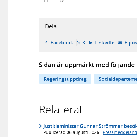
Dela
- öppnas i ny flik, extern w
- öppnas i ny flik, ext
- öppnas i
Facebook
X
LinkedIn
E-pos
Sidan är uppmärkt med följande 
Regeringsuppdrag
Socialdepartem
Relaterat
Justitieminister Gunnar Strömmer bes
Publicerad
06 augusti 2026
·
Pressmeddelan