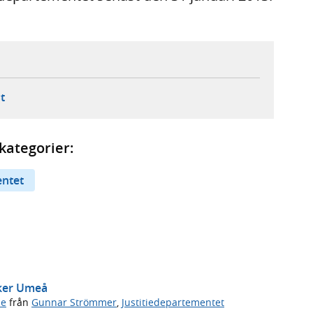
ebbplats,
ern webbplats,
 ny flik, extern webbplats,
- öppnar din e-postklient,
t
kategorier:
entet
öker Umeå
de
från
Gunnar Strömmer
,
Justitiedepartementet