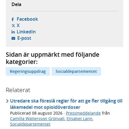
Dela
- öppnas i ny flik, extern webbplats,
Facebook
- öppnas i ny flik, extern webbplats,
X
- öppnas i ny flik, extern webbplats,
LinkedIn
- öppnar din e-postklient,
E-post
Sidan är uppmärkt med följande
kategorier:
Regeringsuppdrag
Socialdepartementet
Relaterat
Utredare ska föreslå regler för att ge fler tillgång till
läkemedel mot opioidöverdoser
Publicerad
08 augusti 2026
·
Pressmeddelande
från
Camilla Waltersson Grönvall
,
Elisabet Lann
,
Socialdepartementet