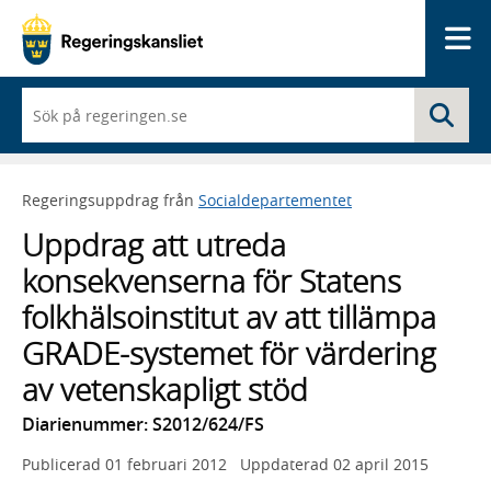
Me
När
Sö
du
börjar
skriva
så
Regeringsuppdrag från
Socialdepartementet
framträder
en
Uppdrag att utreda
lista
med
konsekvenserna för Statens
sökförslag
folkhälsoinstitut av att tillämpa
GRADE-systemet för värdering
av vetenskapligt stöd
Diarienummer: S2012/624/FS
Publicerad
01 februari 2012
Uppdaterad
02 april 2015