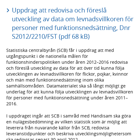
Uppdrag att redovisa och föreslå
utveckling av data om levnadsvillkoren för
personer med funktionsnedsättning, Dnr
S2012/2210/FST (pdf 68 kB)
Statistiska centralbyrån (SCB) får i uppdrag att med
utgångspunkt i de nationella målen för
funktionshinderspolitiken under åren 2012–2016 redovisa
och föreslå utveckling av data för att över tid kunna följa
utvecklingen av levnadsvillkoren för flickor, pojkar, kvinnor
och män med funktionsnedsättning inom olika
samhällsområden. Datamaterialet ska så långt möjligt ge
underlag för att kunna följa utvecklingen av levnadsvillkoren
för personer med funktionsnedsättning under åren 2011–
2016.
I uppdraget ingår att SCB i samråd med Handisam ska göra
en nulägesbedömning av vilken statistik som är möjlig att
leverera från nuvarande källor från SCB, redovisa
leveranstidpunkter och beskriva utvecklingsmöjlighetersom
ska redovisas senast 30 april 2012.