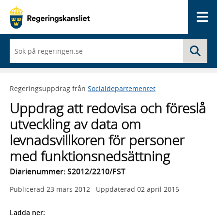
Me
När
Sö
du
börjar
skriva
så
Regeringsuppdrag från
Socialdepartementet
framträder
en
Uppdrag att redovisa och föreslå
lista
med
utveckling av data om
sökförslag
levnadsvillkoren för personer
med funktionsnedsättning
Diarienummer: S2012/2210/FST
Publicerad
23 mars 2012
Uppdaterad
02 april 2015
Ladda ner: