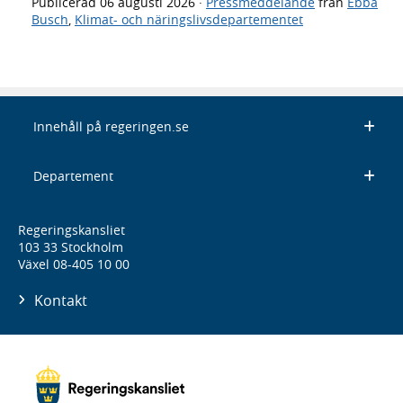
Publicerad
06 augusti 2026
·
Pressmeddelande
från
Ebba
Busch
,
Klimat- och näringslivsdepartementet
Innehåll på regeringen.se
Departement
Regeringskansliet
103 33 Stockholm
Växel 08-405 10 00
Kontakt