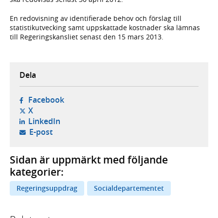
En redovisning av identifierade behov och förslag till
statistikutvecking samt uppskattade kostnader ska lämnas
till Regeringskansliet senast den 15 mars 2013.
Dela
- öppnas i ny flik, extern webbplats,
Facebook
- öppnas i ny flik, extern webbplats,
X
- öppnas i ny flik, extern webbplats,
LinkedIn
- öppnar din e-postklient,
E-post
Sidan är uppmärkt med följande
kategorier:
Regeringsuppdrag
Socialdepartementet