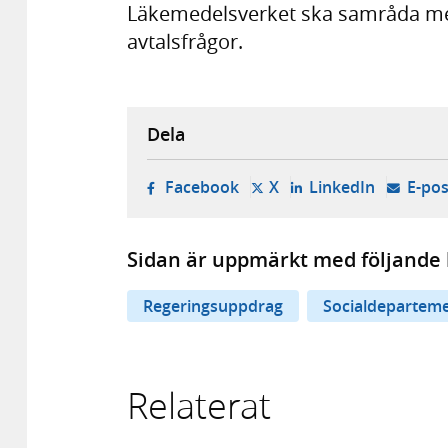
Läkemedelsverket ska samråda med
avtalsfrågor.
Dela
- öppnas i ny flik, extern w
- öppnas i ny flik, ext
- öppnas i
Facebook
X
LinkedIn
E-pos
Sidan är uppmärkt med följande 
Regeringsuppdrag
Socialdepartem
Relaterat