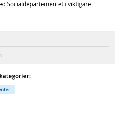
 Socialdepartementet i viktigare
ebbplats,
ern webbplats,
 ny flik, extern webbplats,
- öppnar din e-postklient,
t
kategorier:
entet