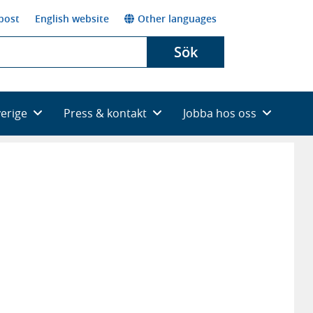
post
English website
Other languages
Sök
verige
Press & kontakt
Jobba hos oss