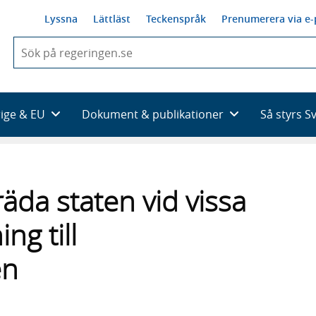
Lyssna
Lättläst
Teckenspråk
Prenumerera via e-
När
du
börjar
skriva
så
rige & EU
Dokument & publikationer
Så styrs S
framträder
en
lista
med
sökförslag
äda staten vid vissa
ng till
en