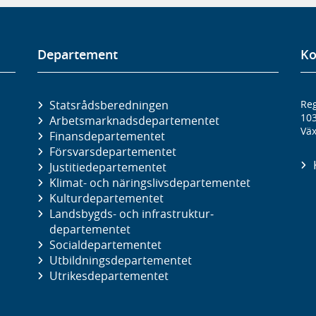
Departement
Ko
Statsrådsberedningen
Reg
10
Arbetsmarknads­departementet
Väx
Finans­departementet
Försvars­departementet
Justitie­departementet
Klimat- och näringslivs­departementet
Kultur­departementet
Landsbygds- och infrastruktur­
departementet
Social­departementet
Utbildnings­departementet
Utrikes­departementet