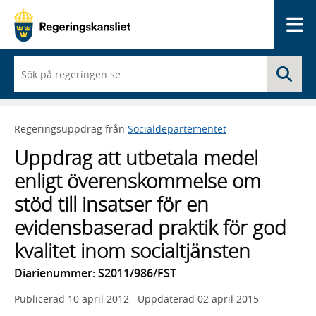
Me
När
Sö
du
börjar
skriva
så
Regeringsuppdrag från
Socialdepartementet
framträder
en
Uppdrag att utbetala medel
lista
med
enligt överenskommelse om
sökförslag
stöd till insatser för en
evidensbaserad praktik för god
kvalitet inom socialtjänsten
Diarienummer: S2011/986/FST
Publicerad
10 april 2012
Uppdaterad
02 april 2015