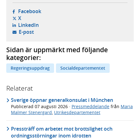
- öppnas i ny flik, extern webbplats,
Facebook
- öppnas i ny flik, extern webbplats,
X
- öppnas i ny flik, extern webbplats,
LinkedIn
- öppnar din e-postklient,
E-post
Sidan är uppmärkt med följande
kategorier:
Regeringsuppdrag
Socialdepartementet
Relaterat
Sverige öppnar generalkonsulat i München
Publicerad
07 augusti 2026
·
Pressmeddelande
från
Maria
Malmer Stenergard
,
Utrikesdepartementet
Pressträff om arbetet mot brottslighet och
ordningsstörningar inom idrotten