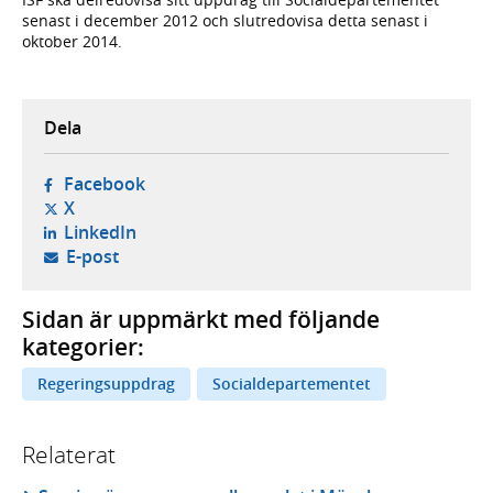
senast i december 2012 och slutredovisa detta senast i
oktober 2014.
Dela
- öppnas i ny flik, extern webbplats,
Facebook
- öppnas i ny flik, extern webbplats,
X
- öppnas i ny flik, extern webbplats,
LinkedIn
- öppnar din e-postklient,
E-post
Sidan är uppmärkt med följande
kategorier:
Regeringsuppdrag
Socialdepartementet
Relaterat