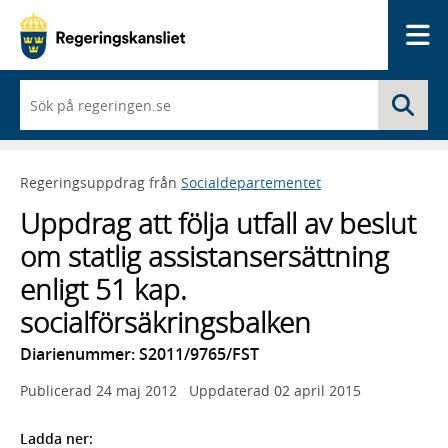
Me
När
Sö
du
börjar
skriva
så
Regeringsuppdrag från
Socialdepartementet
framträder
en
Uppdrag att följa utfall av beslut
lista
med
om statlig assistansersättning
sökförslag
enligt 51 kap.
socialförsäkringsbalken
Diarienummer: S2011/9765/FST
Publicerad
24 maj 2012
Uppdaterad
02 april 2015
Ladda ner: