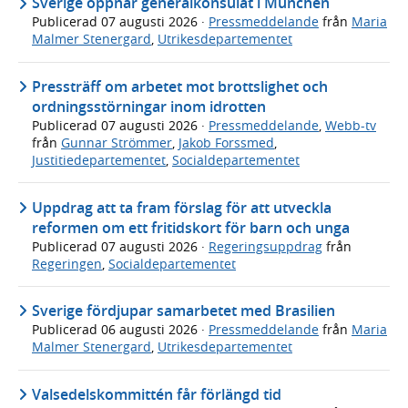
Sverige öppnar generalkonsulat i München
Publicerad
07 augusti 2026
·
Pressmeddelande
från
Maria
Malmer Stenergard
,
Utrikesdepartementet
Pressträff om arbetet mot brottslighet och
ordningsstörningar inom idrotten
Publicerad
07 augusti 2026
·
Pressmeddelande
,
Webb-tv
från
Gunnar Strömmer
,
Jakob Forssmed
,
Justitiedepartementet
,
Socialdepartementet
Uppdrag att ta fram förslag för att utveckla
reformen om ett fritidskort för barn och unga
Publicerad
07 augusti 2026
·
Regeringsuppdrag
från
Regeringen
,
Socialdepartementet
Sverige fördjupar samarbetet med Brasilien
Publicerad
06 augusti 2026
·
Pressmeddelande
från
Maria
Malmer Stenergard
,
Utrikesdepartementet
Valsedelskommittén får förlängd tid