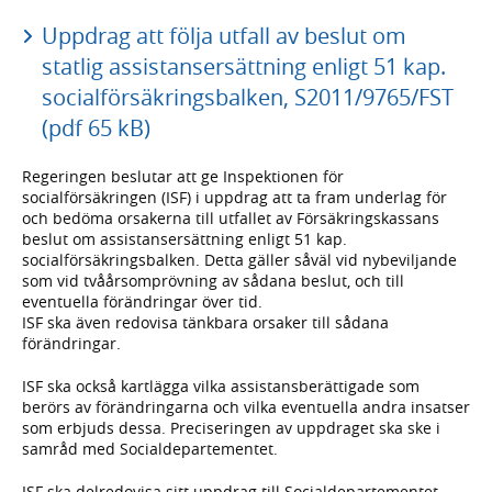
Uppdrag att följa utfall av beslut om
statlig assistansersättning enligt 51 kap.
socialförsäkringsbalken, S2011/9765/FST
(pdf 65 kB)
Regeringen beslutar att ge Inspektionen för
socialförsäkringen (ISF) i uppdrag att ta fram underlag för
och bedöma orsakerna till utfallet av Försäkringskassans
beslut om assistansersättning enligt 51 kap.
socialförsäkringsbalken. Detta gäller såväl vid nybeviljande
som vid tvåårsomprövning av sådana beslut, och till
eventuella förändringar över tid.
ISF ska även redovisa tänkbara orsaker till sådana
förändringar.
ISF ska också kartlägga vilka assistansberättigade som
berörs av förändringarna och vilka eventuella andra insatser
som erbjuds dessa. Preciseringen av uppdraget ska ske i
samråd med Socialdepartementet.
ISF ska delredovisa sitt uppdrag till Socialdepartementet