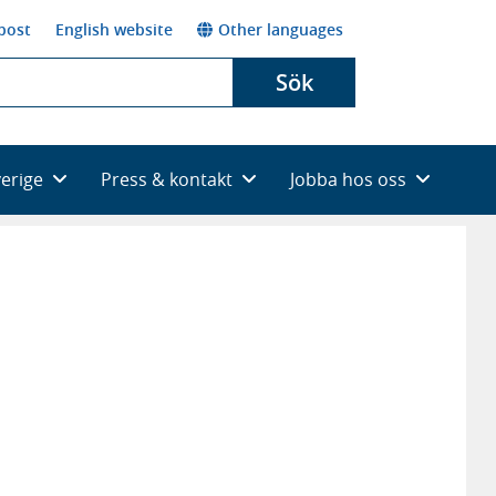
post
English website
Other languages
Sök
verige
Press & kontakt
Jobba hos oss