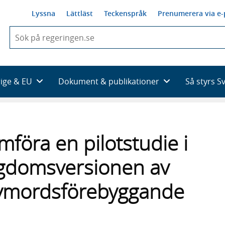
Lyssna
Lättläst
Teckenspråk
Prenumerera via e-
När
du
börjar
skriva
så
rige & EU
Dokument & publikationer
Så styrs S
framträder
en
lista
med
sökförslag
föra en pilotstudie i
ngdomsversionen av
jälvmordsförebyggande