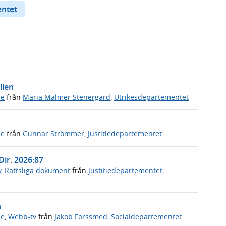
entet
lien
de
från
Maria Malmer Stenergard
,
Utrikesdepartementet
de
från
Gunnar Strömmer
,
Justitiedepartementet
Dir. 2026:87
v
,
Rättsliga dokument
från
Justitiedepartementet
,
n
de
,
Webb-tv
från
Jakob Forssmed
,
Socialdepartementet