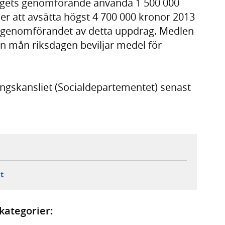
dragets genomförande använda 1 500 000
er att avsätta högst 4 700 000 kronor 2013
r genomförandet av detta uppdrag. Medlen
en mån riksdagen beviljar medel för
ingskansliet (Socialdepartementet) senast
ebbplats,
ern webbplats,
 ny flik, extern webbplats,
- öppnar din e-postklient,
t
kategorier: