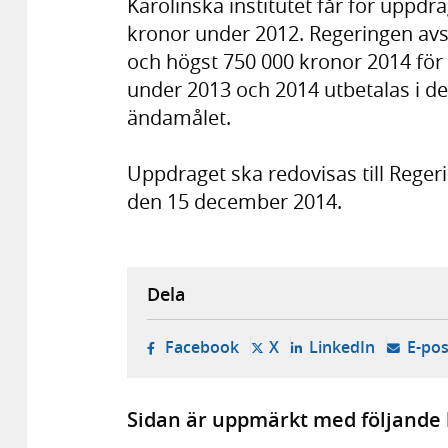
Karolinska institutet får för upp
kronor under 2012. Regeringen avs
och högst 750 000 kronor 2014 fö
under 2013 och 2014 utbetalas i d
ändamålet.
Uppdraget ska redovisas till Reger
den 15 december 2014.
Dela
- öppnas i ny flik, extern w
- öppnas i ny flik, ext
- öppnas i
Facebook
X
LinkedIn
E-pos
Sidan är uppmärkt med följande 