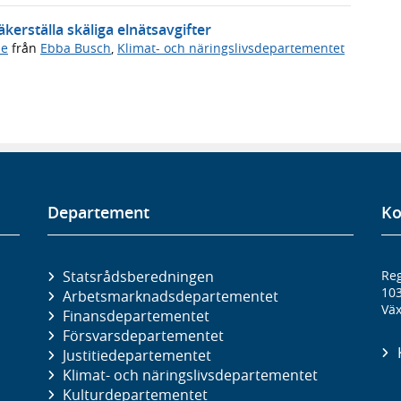
kerställa skäliga elnätsavgifter
de
från
Ebba Busch
,
Klimat- och näringslivsdepartementet
Departement
Ko
Statsrådsberedningen
Reg
10
Arbetsmarknads­departementet
Väx
Finans­departementet
Försvars­departementet
Justitie­departementet
Klimat- och näringslivs­departementet
Kultur­departementet