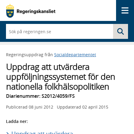
Me
När
Sö
du
börjar
skriva
så
Regeringsuppdrag från
Socialdepartementet
framträder
en
Uppdrag att utvärdera
lista
med
uppföljningssystemet för den
sökförslag
nationella folkhälsopolitiken
Diarienummer: S2012/4059/FS
Publicerad
08 juni 2012
Uppdaterad
02 april 2015
Ladda ner:
Uppdrag att utvärdera