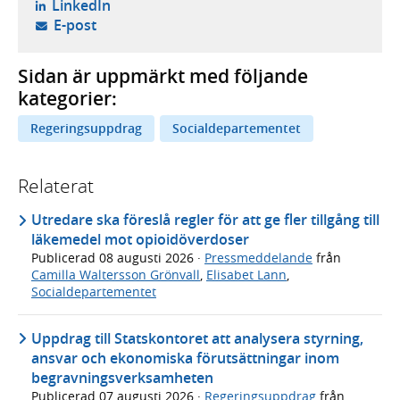
- öppnas i ny flik, extern webbplats,
LinkedIn
- öppnar din e-postklient,
E-post
Sidan är uppmärkt med följande
kategorier:
Regeringsuppdrag
Socialdepartementet
Relaterat
Utredare ska föreslå regler för att ge fler tillgång till
läkemedel mot opioidöverdoser
Publicerad
08 augusti 2026
·
Pressmeddelande
från
Camilla Waltersson Grönvall
,
Elisabet Lann
,
Socialdepartementet
Uppdrag till Statskontoret att analysera styrning,
ansvar och ekonomiska förutsättningar inom
begravningsverksamheten
Publicerad
07 augusti 2026
·
Regeringsuppdrag
från