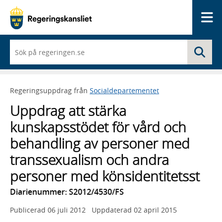
Me
När
Sö
du
börjar
skriva
så
Regeringsuppdrag från
Socialdepartementet
framträder
en
Uppdrag att stärka
lista
med
kunskapsstödet för vård och
sökförslag
behandling av personer med
transsexualism och andra
personer med könsidentitetsst
Diarienummer: S2012/4530/FS
Publicerad
06 juli 2012
Uppdaterad
02 april 2015