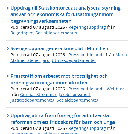
Uppdrag till Statskontoret att analysera styrning,
ansvar och ekonomiska förutsättningar inom
begravningsverksamheten
Publicerad
07 augusti 2026
·
Regeringsuppdrag
från
Regeringen
,
Socialdepartementet
Sverige öppnar generalkonsulat i München
Publicerad
07 augusti 2026
·
Pressmeddelande
från
Maria
Malmer Stenergard
,
Utrikesdepartementet
Pressträff om arbetet mot brottslighet och
ordningsstörningar inom idrotten
Publicerad
07 augusti 2026
·
Pressmeddelande
,
Webb-tv
från
Gunnar Strömmer
,
Jakob Forssmed
,
Justitiedepartementet
,
Socialdepartementet
Uppdrag att ta fram förslag för att utveckla
reformen om ett fritidskort för barn och unga
Publicerad
07 augusti 2026
·
Regeringsuppdrag
från
Regeringen
,
Socialdepartementet