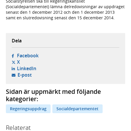
Socialstyrelsen ska till Regeringskansliet
(Socialdepartementet) lämna delredovisningar av uppdraget
senast den 1 december 2012 och den 1 december 2013
samt en slutredovisning senast den 15 december 2014.
Dela
- öppnas i ny flik, extern webbplats,
Facebook
- öppnas i ny flik, extern webbplats,
X
- öppnas i ny flik, extern webbplats,
LinkedIn
- öppnar din e-postklient,
E-post
Sidan är uppmärkt med följande
kategorier:
Regeringsuppdrag
Socialdepartementet
Relaterat