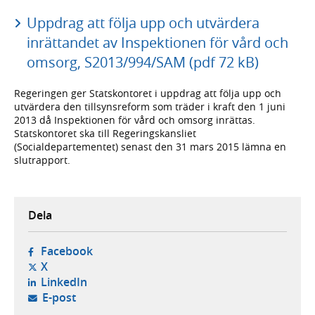
Uppdrag att följa upp och utvärdera
inrättandet av Inspektionen för vård och
omsorg, S2013/994/SAM (pdf 72 kB)
Regeringen ger Statskontoret i uppdrag att följa upp och
utvärdera den tillsynsreform som träder i kraft den 1 juni
2013 då Inspektionen för vård och omsorg inrättas.
Statskontoret ska till Regeringskansliet
(Socialdepartementet) senast den 31 mars 2015 lämna en
slutrapport.
Dela
- öppnas i ny flik, extern webbplats,
Facebook
- öppnas i ny flik, extern webbplats,
X
- öppnas i ny flik, extern webbplats,
LinkedIn
- öppnar din e-postklient,
E-post