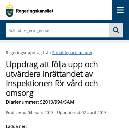
Me
När
Sö
du
börjar
skriva
så
Regeringsuppdrag från
Socialdepartementet
framträder
en
Uppdrag att följa upp och
lista
med
utvärdera inrättandet av
sökförslag
Inspektionen för vård och
omsorg
Diarienummer: S2013/994/SAM
Publicerad
04 mars 2013
Uppdaterad
02 april 2015
Ladda ner: