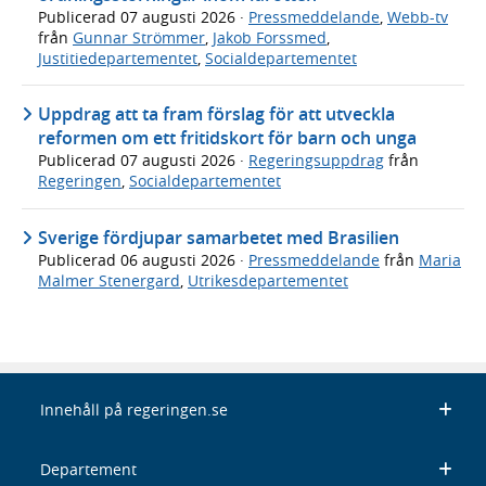
Publicerad
07 augusti 2026
·
Pressmeddelande
,
Webb-tv
från
Gunnar Strömmer
,
Jakob Forssmed
,
Justitiedepartementet
,
Socialdepartementet
Uppdrag att ta fram förslag för att utveckla
reformen om ett fritidskort för barn och unga
Publicerad
07 augusti 2026
·
Regeringsuppdrag
från
Regeringen
,
Socialdepartementet
Sverige fördjupar samarbetet med Brasilien
Publicerad
06 augusti 2026
·
Pressmeddelande
från
Maria
Malmer Stenergard
,
Utrikesdepartementet
Innehåll på regeringen.se
Departement