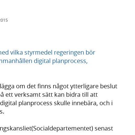
2015
med vilka styrmedel regeringen bör
manhållen digital planprocess,
rlägga om det finns något ytterligare beslut
å ett verksamt sätt kan bidra till att
igital planprocess skulle innebära, och i
s.
ingskansliet(Socialdepartementet) senast