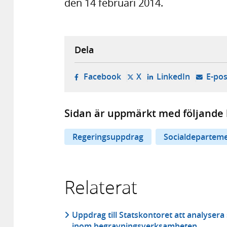
den 14 februari 2014.
Dela
- öppnas i ny flik, extern w
- öppnas i ny flik, ext
- öppnas i
Facebook
X
LinkedIn
E-pos
Sidan är uppmärkt med följande 
Regeringsuppdrag
Socialdepartem
Relaterat
Uppdrag till Statskontoret att analyser
inom begravningsverksamheten