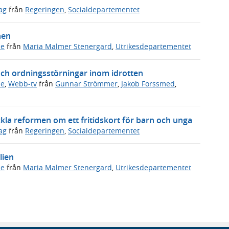
ag
från
Regeringen
,
Socialdepartementet
hen
de
från
Maria Malmer Stenergard
,
Utrikesdepartementet
och ordningsstörningar inom idrotten
de
,
Webb-tv
från
Gunnar Strömmer
,
Jakob Forssmed
,
ckla reformen om ett fritidskort för barn och unga
ag
från
Regeringen
,
Socialdepartementet
lien
de
från
Maria Malmer Stenergard
,
Utrikesdepartementet