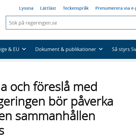
Lyssna
Lättläst
Teckenspråk
Prenumerera via e-
När
du
börjar
skriva
så
rige & EU
Dokument & publikationer
Så styrs S
framträder
en
lista
med
sökförslag
a och föreslå med
egeringen bör påverka
 en sammanhållen
s