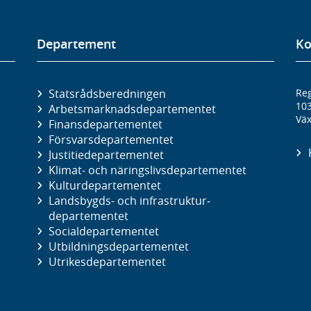
Departement
Ko
Statsrådsberedningen
Reg
10
Arbetsmarknads­departementet
Väx
Finans­departementet
Försvars­departementet
Justitie­departementet
Klimat- och näringslivs­departementet
Kultur­departementet
Landsbygds- och infrastruktur­
departementet
Social­departementet
Utbildnings­departementet
Utrikes­departementet