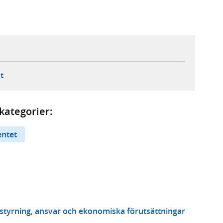
ebbplats,
ern webbplats,
 ny flik, extern webbplats,
- öppnar din e-postklient,
t
kategorier:
entet
a styrning, ansvar och ekonomiska förutsättningar