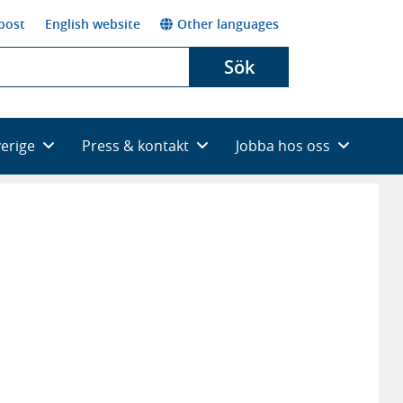
post
English website
Other languages
Sök
verige
Press & kontakt
Jobba hos oss