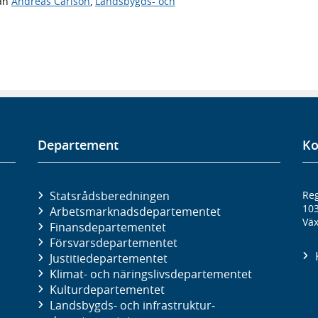
ån
Andreas Carlson
,
Landsbygds- och
Departement
Ko
Statsrådsberedningen
Reg
10
Arbetsmarknads­departementet
Väx
Finans­departementet
Försvars­departementet
Justitie­departementet
Klimat- och näringslivs­departementet
Kultur­departementet
Landsbygds- och infrastruktur­