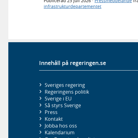
Publicerad
23 juli 2026
·
Pressmeddelande
fr
infrastrukturdepartementet
Innehåll på regeringen.se
Sveriges regering
Regeringens politik
Sverige i EU
Så styrs Sverige
Press
Kontakt
Jobba hos oss
Kalendarium