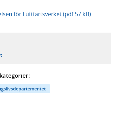
sen för Luftfartsverket (pdf 57 kB)
ebbplats,
ern webbplats,
 ny flik, extern webbplats,
- öppnar din e-postklient,
t
kategorier:
ingslivsdepartementet