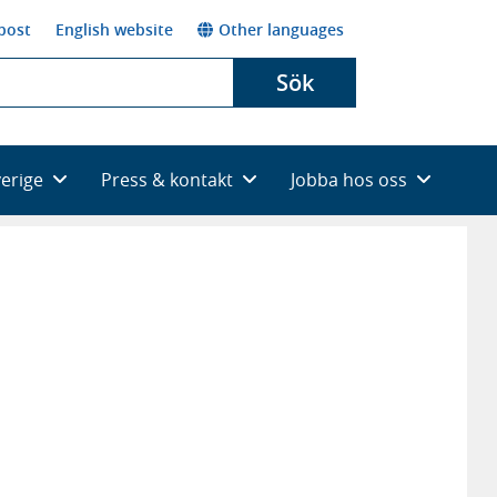
post
English website
Other languages
Sök
verige
Press & kontakt
Jobba hos oss