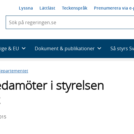
Lyssna
Lättläst
Teckenspråk
Prenumerera via e-
När
du
börjar
skriva
så
rige & EU
Dokument & publikationer
Så styrs S
framträder
en
lista
sdepartementet
med
sökförslag
damöter i styrelsen
2015