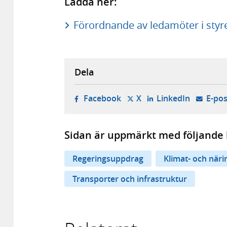
Ladda ner:
Förordnande av ledamöter i styrel
Dela
- öppnas i ny flik, extern w
- öppnas i ny flik, ext
- öppnas i
Facebook
X
LinkedIn
E-pos
Sidan är uppmärkt med följande 
Regeringsuppdrag
Klimat- och när
Transporter och infrastruktur