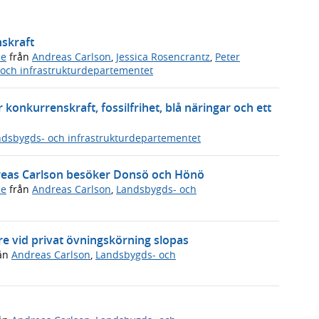
nskraft
de
från
Andreas Carlson
,
Jessica Rosencrantz
,
Peter
och infrastrukturdepartementet
 konkurrenskraft, fossilfrihet, blå näringar och ett
dsbygds- och infrastrukturdepartementet
dreas Carlson besöker Donsö och Hönö
de
från
Andreas Carlson
,
Landsbygds- och
e vid privat övningskörning slopas
ån
Andreas Carlson
,
Landsbygds- och