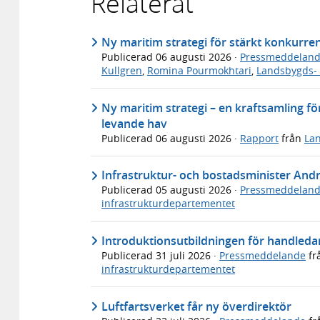
Relaterat
Ny maritim strategi för stärkt konkurre
Publicerad
06 augusti 2026
·
Pressmeddelan
Kullgren
,
Romina Pourmokhtari
,
Landsbygds- 
Ny maritim strategi – en kraftsamling för
levande hav
Publicerad
06 augusti 2026
·
Rapport
från
Lan
Infrastruktur- och bostadsminister An
Publicerad
05 augusti 2026
·
Pressmeddelan
infrastrukturdepartementet
Introduktionsutbildningen för handledar
Publicerad
31 juli 2026
·
Pressmeddelande
fr
infrastrukturdepartementet
Luftfartsverket får ny överdirektör