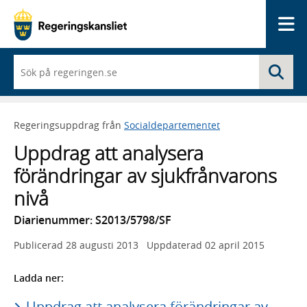
Me
När
Sö
du
börjar
skriva
så
Regeringsuppdrag från
Socialdepartementet
framträder
en
Uppdrag att analysera
lista
med
förändringar av sjukfrånvarons
sökförslag
nivå
Diarienummer: S2013/5798/SF
Publicerad
28 augusti 2013
Uppdaterad
02 april 2015
Ladda ner:
Uppdrag att analysera förändringar av