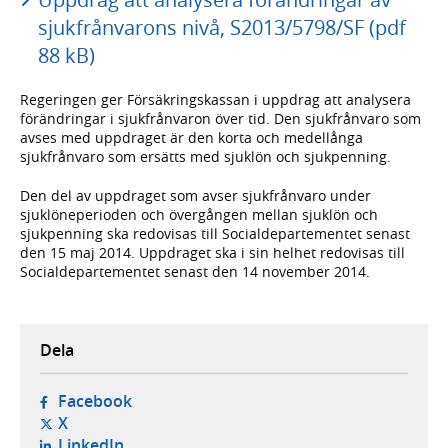
sjukfrånvarons nivå, S2013/5798/SF (pdf
88 kB)
Regeringen ger Försäkringskassan i uppdrag att analysera
förändringar i sjukfrånvaron över tid. Den sjukfrånvaro som
avses med uppdraget är den korta och medellånga
sjukfrånvaro som ersätts med sjuklön och sjukpenning.
Den del av uppdraget som avser sjukfrånvaro under
sjuklöneperioden och övergången mellan sjuklön och
sjukpenning ska redovisas till Socialdepartementet senast
den 15 maj 2014. Uppdraget ska i sin helhet redovisas till
Socialdepartementet senast den 14 november 2014.
Dela
- öppnas i ny flik, extern webbplats,
Facebook
- öppnas i ny flik, extern webbplats,
X
- öppnas i ny flik, extern webbplats,
LinkedIn