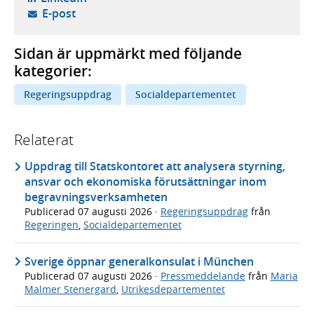
- öppnar din e-postklient,
E-post
Sidan är uppmärkt med följande
kategorier:
Regeringsuppdrag
Socialdepartementet
Relaterat
Uppdrag till Statskontoret att analysera styrning,
ansvar och ekonomiska förutsättningar inom
begravningsverksamheten
Publicerad
07 augusti 2026
·
Regeringsuppdrag
från
Regeringen
,
Socialdepartementet
Sverige öppnar generalkonsulat i München
Publicerad
07 augusti 2026
·
Pressmeddelande
från
Maria
Malmer Stenergard
,
Utrikesdepartementet