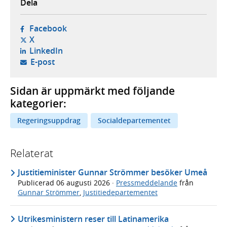
Dela
- öppnas i ny flik, extern webbplats,
Facebook
- öppnas i ny flik, extern webbplats,
X
- öppnas i ny flik, extern webbplats,
LinkedIn
- öppnar din e-postklient,
E-post
Sidan är uppmärkt med följande
kategorier:
Regeringsuppdrag
Socialdepartementet
Relaterat
Justitieminister Gunnar Strömmer besöker Umeå
Publicerad
06 augusti 2026
·
Pressmeddelande
från
Gunnar Strömmer
,
Justitiedepartementet
Utrikesministern reser till Latinamerika