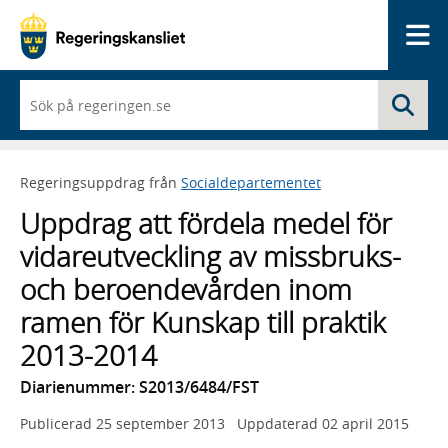
Me
När
Sö
du
börjar
skriva
så
Regeringsuppdrag från
Socialdepartementet
framträder
en
Uppdrag att fördela medel för
lista
med
vidareutveckling av missbruks-
sökförslag
och beroendevården inom
ramen för Kunskap till praktik
2013-2014
Diarienummer: S2013/6484/FST
Publicerad
25 september 2013
Uppdaterad
02 april 2015