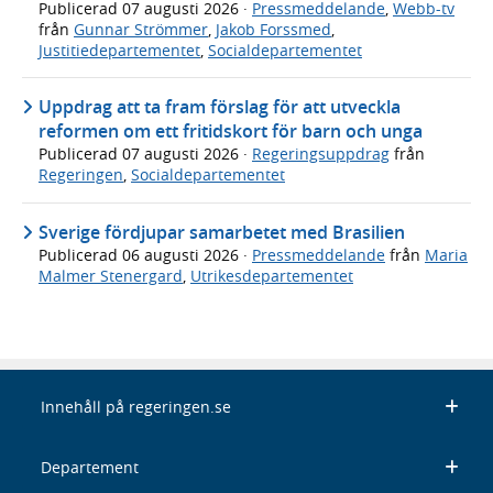
Publicerad
07 augusti 2026
·
Pressmeddelande
,
Webb-tv
från
Gunnar Strömmer
,
Jakob Forssmed
,
Justitiedepartementet
,
Socialdepartementet
Uppdrag att ta fram förslag för att utveckla
reformen om ett fritidskort för barn och unga
Publicerad
07 augusti 2026
·
Regeringsuppdrag
från
Regeringen
,
Socialdepartementet
Sverige fördjupar samarbetet med Brasilien
Publicerad
06 augusti 2026
·
Pressmeddelande
från
Maria
Malmer Stenergard
,
Utrikesdepartementet
Innehåll på regeringen.se
Departement