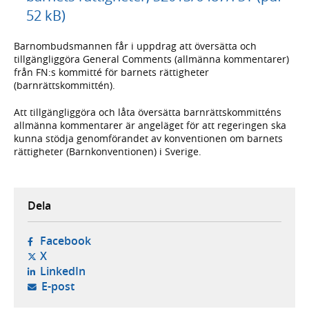
52 kB)
Barnombudsmannen får i uppdrag att översätta och
tillgängliggöra General Comments (allmänna kommentarer)
från FN:s kommitté för barnets rättigheter
(barnrättskommittén).
Att tillgängliggöra och låta översätta barnrättskommitténs
allmänna kommentarer är angeläget för att regeringen ska
kunna stödja genomförandet av konventionen om barnets
rättigheter (Barnkonventionen) i Sverige.
Dela
- öppnas i ny flik, extern webbplats,
Facebook
- öppnas i ny flik, extern webbplats,
X
- öppnas i ny flik, extern webbplats,
LinkedIn
- öppnar din e-postklient,
E-post