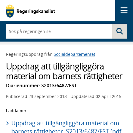
Me
När
Sö
du
börjar
skriva
så
Regeringsuppdrag från
Socialdepartementet
framträder
en
Uppdrag att tillgängliggöra
lista
med
material om barnets rättigheter
sökförslag
Diarienummer: S2013/6487/FST
Publicerad
23 september 2013
Uppdaterad
02 april 2015
Ladda ner:
Uppdrag att tillgängliggöra material om
barnets rättigheter, S2013/6487/FST (pdf