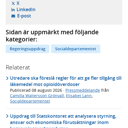
- öppnas i ny flik, extern webbplats,
X
- öppnas i ny flik, extern webbplats,
LinkedIn
- öppnar din e-postklient,
E-post
Sidan är uppmärkt med följande
kategorier:
Regeringsuppdrag
Socialdepartementet
Relaterat
Utredare ska föreslå regler för att ge fler tillgång till
läkemedel mot opioidöverdoser
Publicerad
08 augusti 2026
·
Pressmeddelande
från
Camilla Waltersson Grönvall
,
Elisabet Lann
,
Socialdepartementet
Uppdrag till Statskontoret att analysera styrning,
ansvar och ekonomiska förutsättningar inom