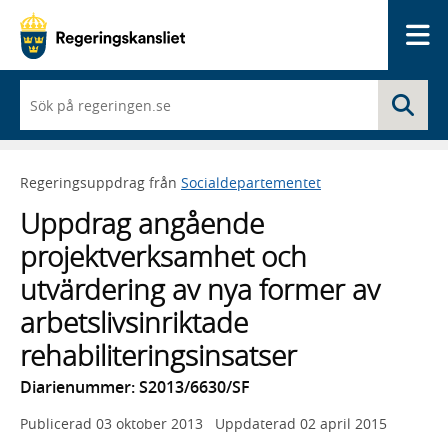
Me
När
Sö
du
börjar
skriva
så
Regeringsuppdrag från
Socialdepartementet
framträder
en
Uppdrag angående
lista
med
projektverksamhet och
sökförslag
utvärdering av nya former av
arbetslivsinriktade
rehabiliteringsinsatser
Diarienummer: S2013/6630/SF
Publicerad
03 oktober 2013
Uppdaterad
02 april 2015