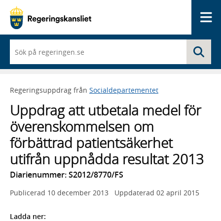
Me
När
Sö
du
börjar
skriva
så
Regeringsuppdrag från
Socialdepartementet
framträder
en
Uppdrag att utbetala medel för
lista
med
överenskommelsen om
sökförslag
förbättrad patientsäkerhet
utifrån uppnådda resultat 2013
Diarienummer: S2012/8770/FS
Publicerad
10 december 2013
Uppdaterad
02 april 2015
Ladda ner: