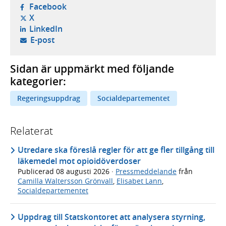
- öppnas i ny flik, extern webbplats,
Facebook
- öppnas i ny flik, extern webbplats,
X
- öppnas i ny flik, extern webbplats,
LinkedIn
- öppnar din e-postklient,
E-post
Sidan är uppmärkt med följande
kategorier:
Regeringsuppdrag
Socialdepartementet
Relaterat
Utredare ska föreslå regler för att ge fler tillgång till
läkemedel mot opioidöverdoser
Publicerad
08 augusti 2026
·
Pressmeddelande
från
Camilla Waltersson Grönvall
,
Elisabet Lann
,
Socialdepartementet
Uppdrag till Statskontoret att analysera styrning,