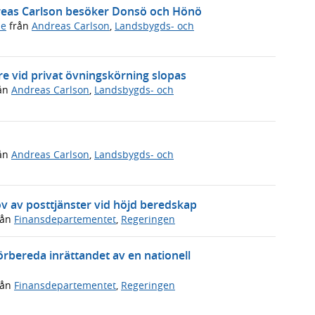
dreas Carlson besöker Donsö och Hönö
de
från
Andreas Carlson
,
Landsbygds- och
e vid privat övningskörning slopas
ån
Andreas Carlson
,
Landsbygds- och
ån
Andreas Carlson
,
Landsbygds- och
v av posttjänster vid höjd beredskap
rån
Finansdepartementet
,
Regeringen
förbereda inrättandet av en nationell
rån
Finansdepartementet
,
Regeringen