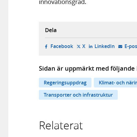
innovationsgrad.
Dela
- öppnas i ny flik, extern w
- öppnas i ny flik, ext
- öppnas i
Facebook
X
LinkedIn
E-pos
Sidan är uppmärkt med följande 
Regeringsuppdrag
Klimat- och när
Transporter och infrastruktur
Relaterat