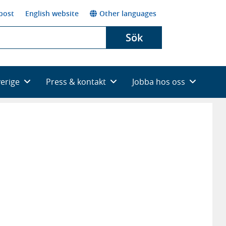
post
English website
Other languages
Sök
verige
Press & kontakt
Jobba hos oss