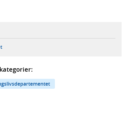
ebbplats,
ern webbplats,
 ny flik, extern webbplats,
- öppnar din e-postklient,
t
kategorier:
ingslivsdepartementet