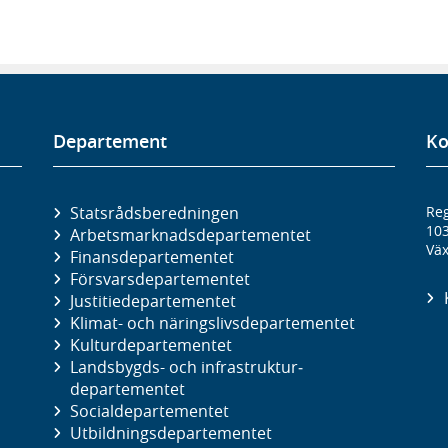
Departement
Ko
Statsrådsberedningen
Reg
10
Arbetsmarknads­departementet
Väx
Finans­departementet
Försvars­departementet
Justitie­departementet
Klimat- och näringslivs­departementet
Kultur­departementet
Landsbygds- och infrastruktur­
departementet
Social­departementet
Utbildnings­departementet