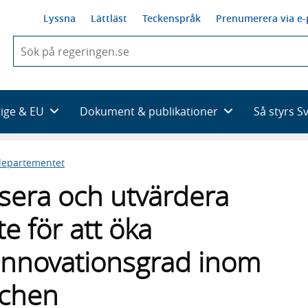
Lyssna
Lättläst
Teckenspråk
Prenumerera via e-
När
du
börjar
skriva
så
rige & EU
Dokument & publikationer
Så styrs S
framträder
en
lista
sdepartementet
med
sökförslag
sera och utvärdera
te för att öka
 innovationsgrad inom
schen