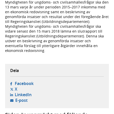
Myndigheten för ungdoms- och civilsamhällesfrågor ska den
13 mars varje år under perioden 2015–2017 inkomma med
en ekonomisk redovisning samt en beskrivning av
genomförda insatser och resultat under det föregående året
till Regeringskansliet (Utbildningsdepartementet).
Myndigheten för ungdoms- och civilsamhällesfrågor ska
vidare senast den 15 mars 2018 lämna en slutrapport till
Regeringskansliet (Utbildningsdepartementet). Denna ska
utöver en beskrivning av genomförda insatser och
eventuella förslag till ytterligare åtgärder innehålla en
ekonomisk redovisning.
Dela
- öppnas i ny flik, extern webbplats,
Facebook
- öppnas i ny flik, extern webbplats,
X
- öppnas i ny flik, extern webbplats,
LinkedIn
- öppnar din e-postklient,
E-post