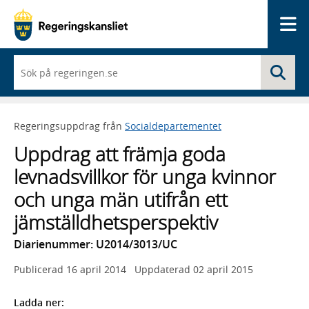
Me
När
Sö
du
börjar
skriva
så
Regeringsuppdrag från
Socialdepartementet
framträder
en
Uppdrag att främja goda
lista
med
levnadsvillkor för unga kvinnor
sökförslag
och unga män utifrån ett
jämställdhetsperspektiv
Diarienummer: U2014/3013/UC
Publicerad
16 april 2014
Uppdaterad
02 april 2015
Ladda ner: