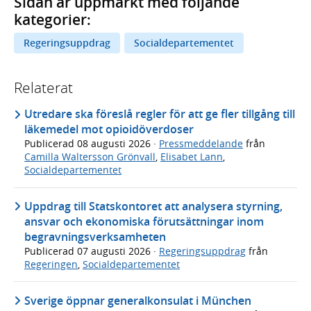
Sidan är uppmärkt med följande
kategorier:
Regeringsuppdrag
Socialdepartementet
Relaterat
Utredare ska föreslå regler för att ge fler tillgång till
läkemedel mot opioidöverdoser
Publicerad
08 augusti 2026
·
Pressmeddelande
från
Camilla Waltersson Grönvall
,
Elisabet Lann
,
Socialdepartementet
Uppdrag till Statskontoret att analysera styrning,
ansvar och ekonomiska förutsättningar inom
begravningsverksamheten
Publicerad
07 augusti 2026
·
Regeringsuppdrag
från
Regeringen
,
Socialdepartementet
Sverige öppnar generalkonsulat i München