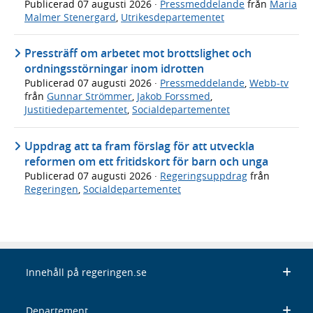
Publicerad
07 augusti 2026
·
Pressmeddelande
från
Maria
Malmer Stenergard
,
Utrikesdepartementet
Pressträff om arbetet mot brottslighet och
ordningsstörningar inom idrotten
Publicerad
07 augusti 2026
·
Pressmeddelande
,
Webb-tv
från
Gunnar Strömmer
,
Jakob Forssmed
,
Justitiedepartementet
,
Socialdepartementet
Uppdrag att ta fram förslag för att utveckla
reformen om ett fritidskort för barn och unga
Publicerad
07 augusti 2026
·
Regeringsuppdrag
från
Regeringen
,
Socialdepartementet
Innehåll på regeringen.se
Departement