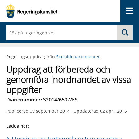
Me
När
Sö
du
börjar
skriva
så
Regeringsuppdrag från
Socialdepartementet
framträder
en
Uppdrag att förbereda och
lista
med
genomföra inordnandet av vissa
sökförslag
uppgifter
Diarienummer: S2014/6507/FS
Publicerad
09 september 2014
Uppdaterad
02 april 2015
Ladda ner:
Uppdrag att förbereda och genomföra