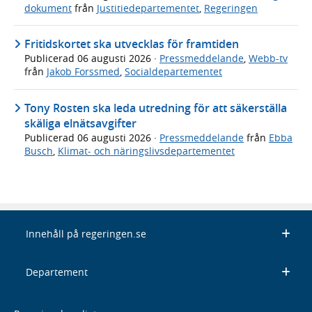
dokument
från
Justitiedepartementet
,
Regeringen
Fritidskortet ska utvecklas för framtiden
Publicerad
06 augusti 2026
·
Pressmeddelande
,
Webb-tv
från
Jakob Forssmed
,
Socialdepartementet
Tony Rosten ska leda utredning för att säkerställa
skäliga elnätsavgifter
Publicerad
06 augusti 2026
·
Pressmeddelande
från
Ebba
Busch
,
Klimat- och näringslivsdepartementet
Innehåll på regeringen.se
Departement