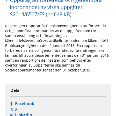
inordnandet av vissa uppgifter,
S2014/6507/FS (pdf 48 kB)
Regeringen uppdrar åt E-hälsomyndigheten att förbereda
och genomföra inordnandet av de uppgifter som rör
sammanställning och förvaltning av
läkemedelsleverantörers artikelinformation om läkemedel i
E-hälsomyndigheten den 1 januari 2016. En rapport om
förberedelserna och genomförandet av förändringen ska
lämnas till Socialdepartementet senast den 31 januari 2016
samt en rapport om de insatser som behövs efter
överföringen av uppgifterna ska lämnas till
Socialdepartementet senast den 31 oktober 2016.
Dela
- öppnas i ny flik, extern webbplats,
Facebook
- öppnas i ny flik, extern webbplats,
X
- öppnas i ny flik, extern webbplats,
LinkedIn