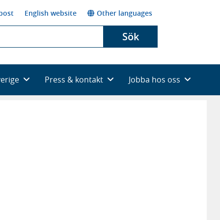
post
English website
Other languages
Sök
verige
Press & kontakt
Jobba hos oss