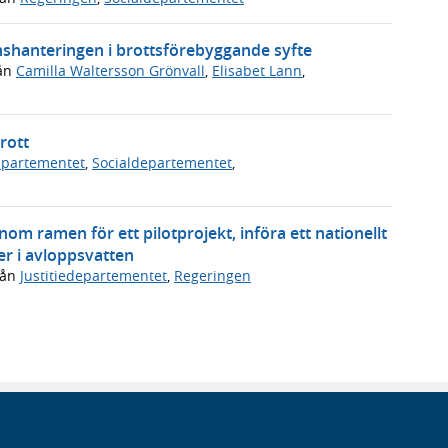
onshanteringen i brottsförebyggande syfte
ån
Camilla Waltersson Grönvall
,
Elisabet Lann
,
rott
departementet
,
Socialdepartementet
,
om ramen för ett pilotprojekt, införa ett nationellt
er i avloppsvatten
rån
Justitiedepartementet
,
Regeringen