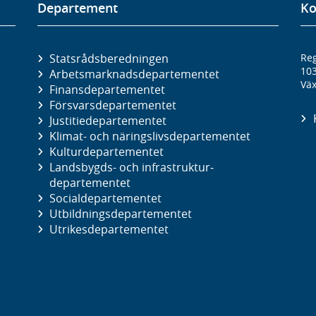
Departement
Ko
Statsrådsberedningen
Reg
10
Arbetsmarknads­departementet
Väx
Finans­departementet
Försvars­departementet
Justitie­departementet
Klimat- och näringslivs­departementet
Kultur­departementet
Landsbygds- och infrastruktur­
departementet
Social­departementet
Utbildnings­departementet
Utrikes­departementet