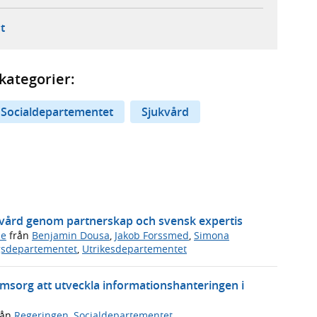
ebbplats,
ern webbplats,
 ny flik, extern webbplats,
- öppnar din e-postklient,
t
kategorier:
Socialdepartementet
Sjukvård
ukvård genom partnerskap och svensk expertis
de
från
Benjamin Dousa
,
Jakob Forssmed
,
Simona
gsdepartementet
,
Utrikesdepartementet
omsorg att utveckla informationshanteringen i
rån
Regeringen
,
Socialdepartementet