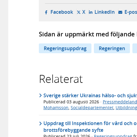
- öppnas i ny flik, extern w
- öppnas i ny flik, ext
- öppnas i
Facebook
X
LinkedIn
E-pos
Sidan är uppmärkt med följande 
Regeringsuppdrag
Regeringen
Relaterat
Sverige stärker Ukrainas hälso- och sj
Publicerad
03 augusti 2026
·
Pressmeddelan
Mohamsson
,
Socialdepartementet
,
Utbildnin
Uppdrag till Inspektionen för vård och 
brottsförebyggande syfte
Publicerad
23 juli 2026
·
Regeringsuppdrag
f