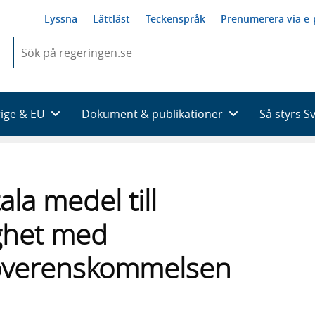
Lyssna
Lättläst
Teckenspråk
Prenumerera via e-
När
du
börjar
skriva
så
rige & EU
Dokument & publikationer
Så styrs S
framträder
en
lista
med
sökförslag
la medel till
ighet med
söverenskommelsen