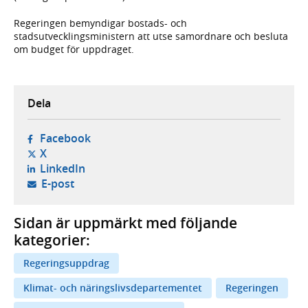
Regeringen bemyndigar bostads- och
stadsutvecklingsministern att utse samordnare och besluta
om budget för uppdraget.
Dela
- öppnas i ny flik, extern webbplats,
Facebook
- öppnas i ny flik, extern webbplats,
X
- öppnas i ny flik, extern webbplats,
LinkedIn
- öppnar din e-postklient,
E-post
Sidan är uppmärkt med följande
kategorier:
Regeringsuppdrag
Klimat- och näringslivsdepartementet
Regeringen