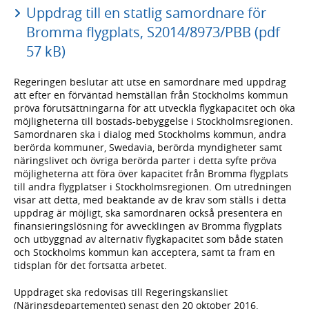
Uppdrag till en statlig samordnare för
Bromma flygplats, S2014/8973/PBB (pdf
57 kB)
Regeringen beslutar att utse en samordnare med uppdrag
att efter en förväntad hemställan från Stockholms kommun
pröva förutsättningarna för att utveckla flygkapacitet och öka
möjligheterna till bostads-bebyggelse i Stockholmsregionen.
Samordnaren ska i dialog med Stockholms kommun, andra
berörda kommuner, Swedavia, berörda myndigheter samt
näringslivet och övriga berörda parter i detta syfte pröva
möjligheterna att föra över kapacitet från Bromma flygplats
till andra flygplatser i Stockholmsregionen. Om utredningen
visar att detta, med beaktande av de krav som ställs i detta
uppdrag är möjligt, ska samordnaren också presentera en
finansieringslösning för avvecklingen av Bromma flygplats
och utbyggnad av alternativ flygkapacitet som både staten
och Stockholms kommun kan acceptera, samt ta fram en
tidsplan för det fortsatta arbetet.
Uppdraget ska redovisas till Regeringskansliet
(Näringsdepartementet) senast den 20 oktober 2016.