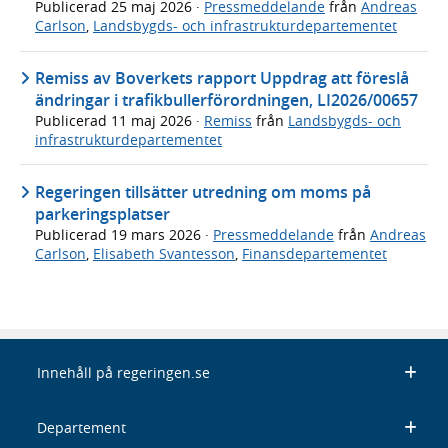
Publicerad
25 maj 2026
·
Pressmeddelande
från
Andreas
Carlson
,
Landsbygds- och infrastrukturdepartementet
Remiss av Boverkets rapport Uppdrag att föreslå
ändringar i trafikbullerförordningen, LI2026/00657
Publicerad
11 maj 2026
·
Remiss
från
Landsbygds- och
infrastrukturdepartementet
Regeringen tillsätter utredning om moms på
parkeringsplatser
Publicerad
19 mars 2026
·
Pressmeddelande
från
Andreas
Carlson
,
Elisabeth Svantesson
,
Finansdepartementet
Innehåll på regeringen.se
Departement