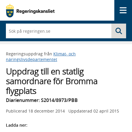
Me
När
Sö
du
börjar
skriva
så
Regeringsuppdrag från
Klimat- och
framträder
näringslivsdepartementet
en
lista
Uppdrag till en statlig
med
sökförslag
samordnare för Bromma
flygplats
Diarienummer: S2014/8973/PBB
Publicerad
18 december 2014
Uppdaterad
02 april 2015
Ladda ner: