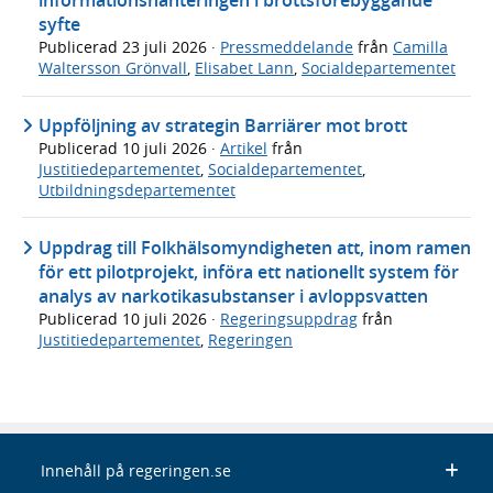
informationshanteringen i brottsförebyggande
syfte
Publicerad
23 juli 2026
·
Pressmeddelande
från
Camilla
Waltersson Grönvall
,
Elisabet Lann
,
Socialdepartementet
Uppföljning av strategin Barriärer mot brott
Publicerad
10 juli 2026
·
Artikel
från
Justitiedepartementet
,
Socialdepartementet
,
Utbildningsdepartementet
Uppdrag till Folkhälsomyndigheten att, inom ramen
för ett pilotprojekt, införa ett nationellt system för
analys av narkotikasubstanser i avloppsvatten
Publicerad
10 juli 2026
·
Regeringsuppdrag
från
Justitiedepartementet
,
Regeringen
Innehåll på regeringen.se