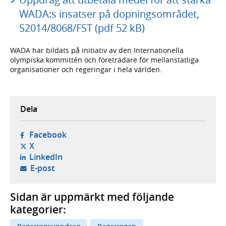
WADA:s insatser på dopningsområdet,
S2014/8068/FST (pdf 52 kB)
WADA har bildats på initiativ av den Internationella
olympiska kommittén och företrädare för mellanstatliga
organisationer och regeringar i hela världen.
Dela
- öppnas i ny flik, extern webbplats,
Facebook
- öppnas i ny flik, extern webbplats,
X
- öppnas i ny flik, extern webbplats,
LinkedIn
- öppnar din e-postklient,
E-post
Sidan är uppmärkt med följande
kategorier: