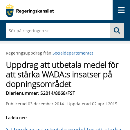
Me
När
Sö
du
börjar
skriva
så
Regeringsuppdrag från
Socialdepartementet
framträder
en
Uppdrag att utbetala medel för
lista
med
att stärka WADA:s insatser på
sökförslag
dopningsområdet
Diarienummer: S2014/8068/FST
Publicerad
03 december 2014
Uppdaterad
02 april 2015
Ladda ner:
Uppdrag att utbetala medel för att stärka