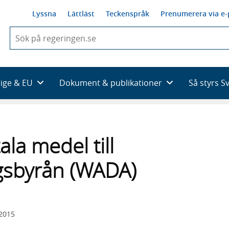
Lyssna
Lättläst
Teckenspråk
Prenumerera via e-
När
du
börjar
skriva
så
rige & EU
Dokument & publikationer
Så styrs S
framträder
en
lista
med
sökförslag
la medel till
gsbyrån (WADA)
 2015