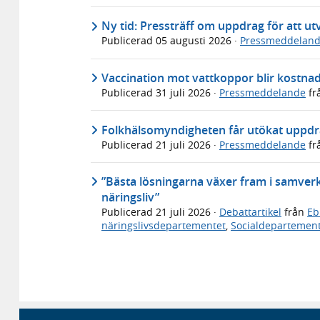
Ny tid: Pressträff om uppdrag för att utv
Publicerad
05 augusti 2026
·
Pressmeddelan
Vaccination mot vattkoppor blir kostnads
Publicerad
31 juli 2026
·
Pressmeddelande
fr
Folkhälsomyndigheten får utökat uppdra
Publicerad
21 juli 2026
·
Pressmeddelande
fr
”Bästa lösningarna växer fram i samverka
näringsliv”
Publicerad
21 juli 2026
·
Debattartikel
från
Eb
näringslivsdepartementet
,
Socialdepartemen