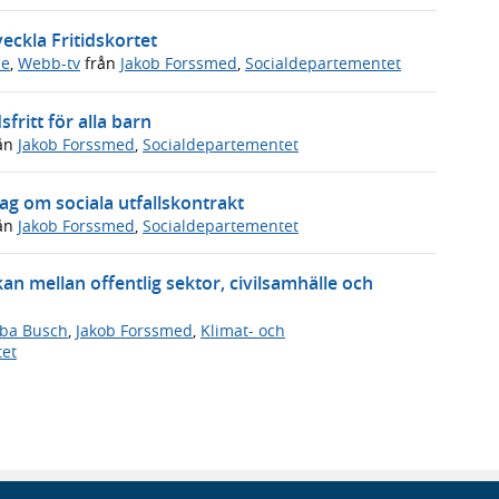
eckla Fritidskortet
de
,
Webb-tv
från
Jakob Forssmed
,
Socialdepartementet
fritt för alla barn
ån
Jakob Forssmed
,
Socialdepartementet
g om sociala utfallskontrakt
ån
Jakob Forssmed
,
Socialdepartementet
n mellan offentlig sektor, civilsamhälle och
ba Busch
,
Jakob Forssmed
,
Klimat- och
tet