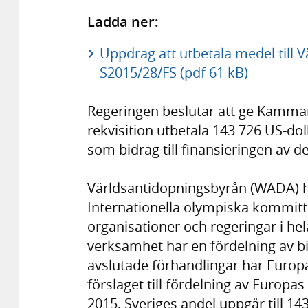
Ladda ner:
Uppdrag att utbetala medel till
S2015/28/FS (pdf 61 kB)
Regeringen beslutar att ge Kammar
rekvisition utbetala 143 726 US-do
som bidrag till finansieringen av 
Världsantidopningsbyrån (WADA) har
Internationella olympiska kommitté
organisationer och regeringar i hel
verksamhet har en fördelning av bi
avslutade förhandlingar har Europ
förslaget till fördelning av Europ
2015. Sveriges andel uppgår till 14