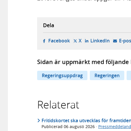
Dela
- öppnas i ny flik, extern w
- öppnas i ny flik, ext
- öppnas i
Facebook
X
LinkedIn
E-pos
Sidan är uppmärkt med följande 
Regeringsuppdrag
Regeringen
Relaterat
Fritidskortet ska utvecklas för framtide
Publicerad
06 augusti 2026
·
Pressmeddelan