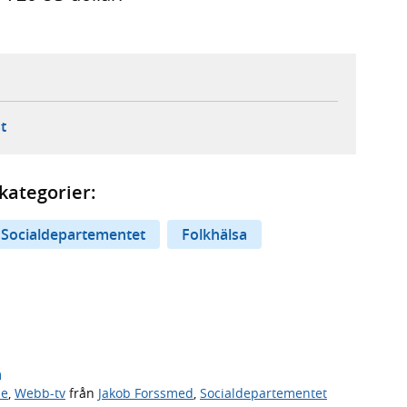
ebbplats,
ern webbplats,
 ny flik, extern webbplats,
- öppnar din e-postklient,
t
kategorier:
Socialdepartementet
Folkhälsa
n
de
,
Webb-tv
från
Jakob Forssmed
,
Socialdepartementet