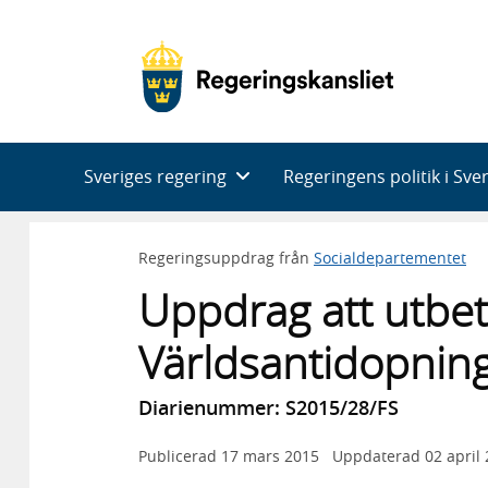
Huvudnavigering
Sveriges regering
Regeringens politik i Sve
Regeringsuppdrag från
Socialdepartementet
Uppdrag att utbeta
Världsantidopnin
Diarienummer: S2015/28/FS
Publicerad
17 mars 2015
Uppdaterad
02 april