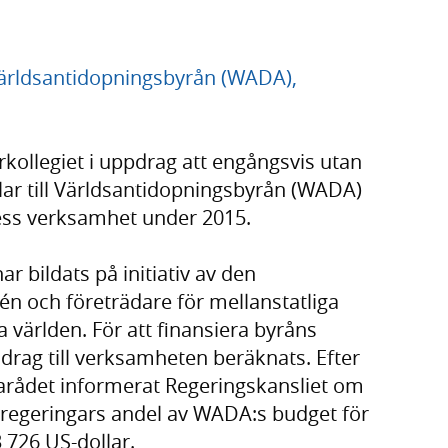
 Världsantidopningsbyrån (WADA),
kollegiet i uppdrag att engångsvis utan
llar till Världsantidopningsbyrån (WADA)
dess verksamhet under 2015.
 bildats på initiativ av den
n och företrädare för mellanstatliga
a världen. För att finansiera byråns
drag till verksamheten beräknats. Efter
arådet informerat Regeringskansliet om
as regeringars andel av WADA:s budget för
3 726 US-dollar.