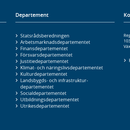
Departement
Ko
Statsrådsberedningen
Reg
10
Arbetsmarknads­departementet
Väx
Finans­departementet
Försvars­departementet
Justitie­departementet
Klimat- och näringslivs­departementet
Kultur­departementet
Landsbygds- och infrastruktur­
departementet
Social­departementet
Utbildnings­departementet
Utrikes­departementet