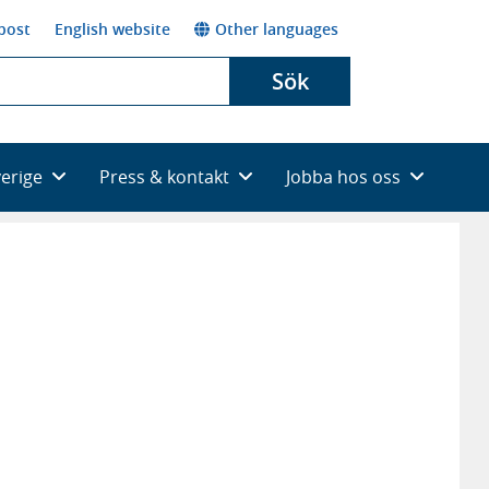
post
English website
Other languages
Sök
verige
Press & kontakt
Jobba hos oss