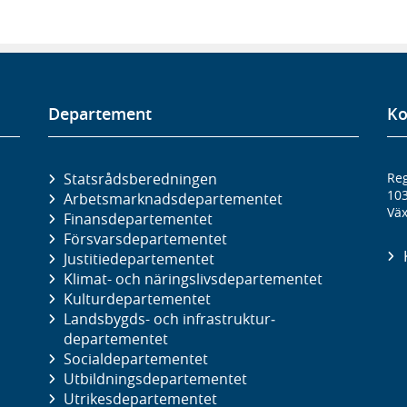
Departement
Ko
Statsrådsberedningen
Reg
10
Arbetsmarknads­departementet
Väx
Finans­departementet
Försvars­departementet
Justitie­departementet
Klimat- och näringslivs­departementet
Kultur­departementet
Landsbygds- och infrastruktur­
departementet
Social­departementet
Utbildnings­departementet
Utrikes­departementet