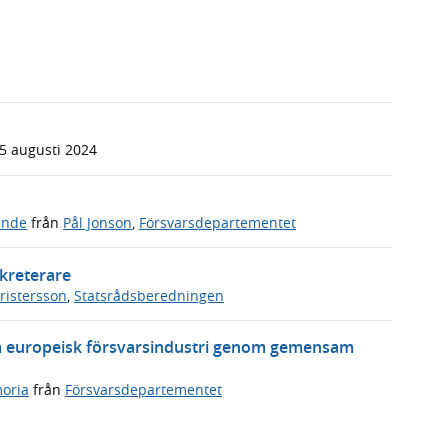
5 augusti 2024
ande
från
Pål Jonson
,
Försvarsdepartementet
ekreterare
Kristersson
,
Statsrådsberedningen
ka europeisk försvarsindustri genom gemensam
oria
från
Försvarsdepartementet