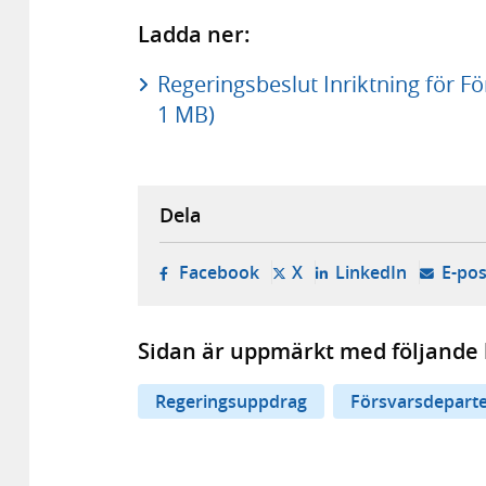
Ladda ner:
Regeringsbeslut Inriktning för 
1 MB)
Dela
- öppnas i ny flik, extern w
- öppnas i ny flik, ext
- öppnas i
Facebook
X
LinkedIn
E-pos
Sidan är uppmärkt med följande 
Regeringsuppdrag
Försvarsdepart