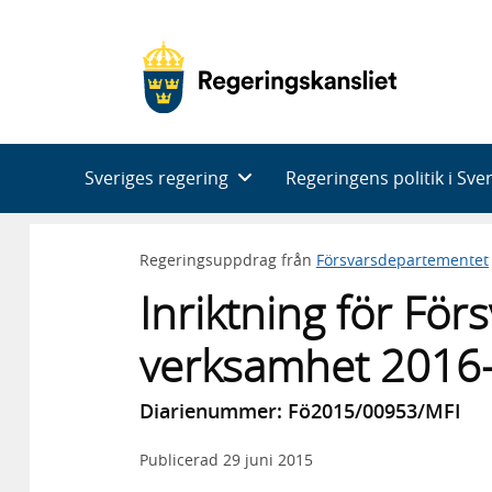
Huvudnavigering
Sveriges regering
Regeringens politik i Sve
Regeringsuppdrag från
Försvarsdepartementet
Inriktning för Fö
verksamhet 2016
Diarienummer: Fö2015/00953/MFI
Publicerad
29 juni 2015