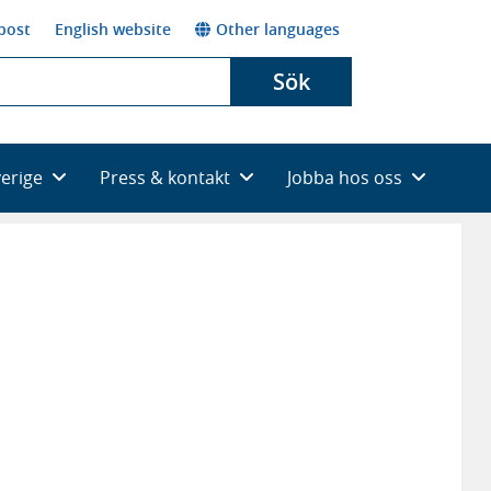
post
English website
Other languages
Sök
verige
Press & kontakt
Jobba hos oss