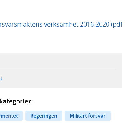
Försvarsmaktens verksamhet 2016-2020 (pdf
ebbplats,
ern webbplats,
 ny flik, extern webbplats,
- öppnar din e-postklient,
t
kategorier:
ementet
Regeringen
Militärt försvar