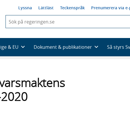
Lyssna
Lättläst
Teckenspråk
Prenumerera via e-
När
du
börjar
skriva
så
rige & EU
Dokument & publikationer
Så styrs S
framträder
en
lista
med
sökförslag
rsvarsmaktens
-2020