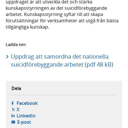
uppdraget är att utveckla det och stärka
kunskapsstyrningen av det suicidförebyggande
arbetet. Kunskapsstyrning syftar till att skapa
förutsättningar för verksamheter att utgå från bästa
tillgängliga kunskap.
Ladda ner:
Uppdrag att samordna det nationella
suicidförebyggande arbetet (pdf 48 kB)
Dela
- öppnas i ny flik, extern webbplats,
Facebook
- öppnas i ny flik, extern webbplats,
X
- öppnas i ny flik, extern webbplats,
LinkedIn
- öppnar din e-postklient,
E-post