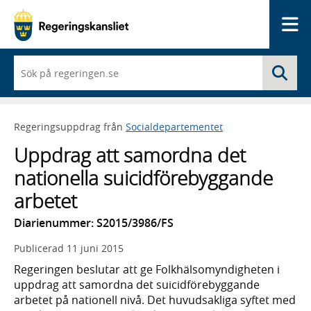
Me
När
Sö
du
börjar
skriva
så
Regeringsuppdrag från
Socialdepartementet
framträder
en
Uppdrag att samordna det
lista
med
nationella suicidförebyggande
sökförslag
arbetet
Diarienummer: S2015/3986/FS
Publicerad
11 juni 2015
Regeringen beslutar att ge Folkhälsomyndigheten i
uppdrag att samordna det suicidförebyggande
arbetet på nationell nivå. Det huvudsakliga syftet med