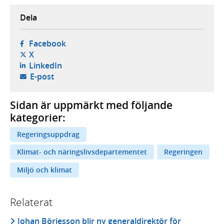
Dela
- öppnas i ny flik, extern webbplats,
Facebook
- öppnas i ny flik, extern webbplats,
X
- öppnas i ny flik, extern webbplats,
LinkedIn
- öppnar din e-postklient,
E-post
Sidan är uppmärkt med följande
kategorier:
Regeringsuppdrag
Klimat- och näringslivsdepartementet
Regeringen
Miljö och klimat
Relaterat
Johan Börjesson blir ny generaldirektör för