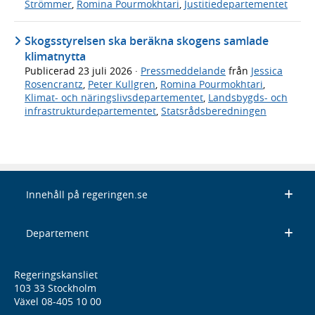
Strömmer
,
Romina Pourmokhtari
,
Justitiedepartementet
Skogsstyrelsen ska beräkna skogens samlade
klimatnytta
Publicerad
23 juli 2026
·
Pressmeddelande
från
Jessica
Rosencrantz
,
Peter Kullgren
,
Romina Pourmokhtari
,
Klimat- och näringslivsdepartementet
,
Landsbygds- och
infrastrukturdepartementet
,
Statsrådsberedningen
Innehåll på regeringen.se
Departement
Regeringskansliet
103 33 Stockholm
Växel 08-405 10 00