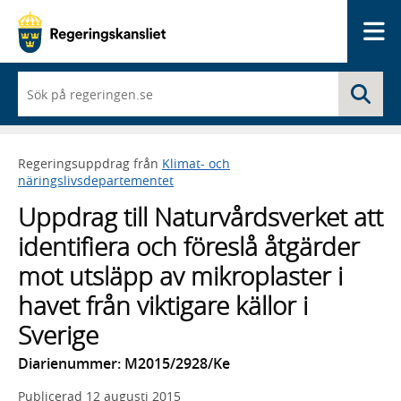
Me
När
Sö
du
börjar
skriva
så
Regeringsuppdrag från
Klimat- och
framträder
näringslivsdepartementet
en
lista
Uppdrag till Naturvårdsverket att
med
sökförslag
identifiera och föreslå åtgärder
mot utsläpp av mikroplaster i
havet från viktigare källor i
Sverige
Diarienummer: M2015/2928/Ke
Publicerad
12 augusti 2015