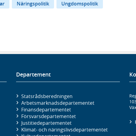
ar
Näringspolitik
Ungdomspolitik
Departement
Ko
Statsrådsberedningen
Reg
10
Arbetsmarknads­departementet
Väx
Finans­departementet
Försvars­departementet
Justitie­departementet
Klimat- och näringslivs­departementet