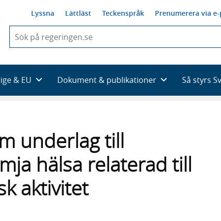
Lyssna
Lättläst
Teckenspråk
Prenumerera via e-
När
du
börjar
skriva
så
rige & EU
Dokument & publikationer
Så styrs S
framträder
en
lista
med
sökförslag
m underlag till
ämja hälsa relaterad till
k aktivitet