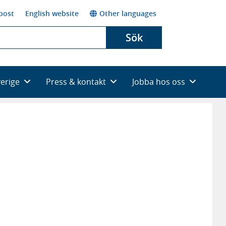
post
English website
Other languages
Sök
verige
Press & kontakt
Jobba hos oss