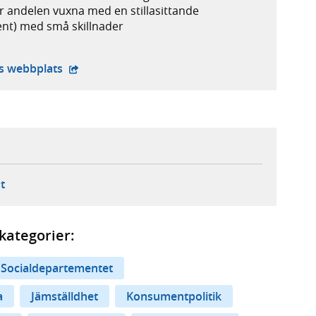
r andelen vuxna med en stillasittande
cent) med små skillnader
- extern webbplats,
ts webbplats
ebbplats,
ern webbplats,
 ny flik, extern webbplats,
- öppnar din e-postklient,
t
kategorier:
Socialdepartementet
a
Jämställdhet
Konsumentpolitik