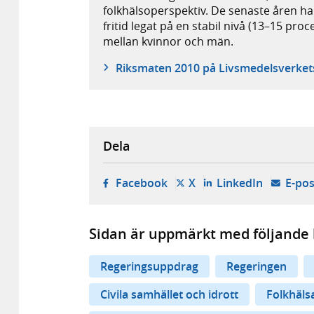
folkhälsoperspektiv. De senaste åren ha
fritid legat på en stabil nivå (13–15 pro
mellan kvinnor och män.
Riksmaten 2010 på Livsmedelsverke
Dela
- öppnas i ny flik, extern w
- öppnas i ny flik, ext
- öppnas i
Facebook
X
LinkedIn
E-pos
Sidan är uppmärkt med följande 
Regeringsuppdrag
Regeringen
Civila samhället och idrott
Folkhäls