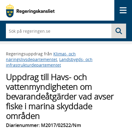
Me
När
Sö
du
börjar
skriva
så
Regeringsuppdrag från
Klimat- och
framträder
näringslivsdepartementet
,
Landsbygds- och
en
infrastrukturdepartementet
lista
med
Uppdrag till Havs- och
sökförslag
vattenmyndigheten om
bevarandeåtgärder vad avser
fiske i marina skyddade
områden
Diarienummer: M2017/02522/Nm