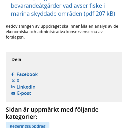
bevarandeåtgärder vad avser fiske i
marina skyddade områden (pdf 207 kB)
Redovisningen av uppdraget ska innehålla en analys av de
ekonomiska och administrativa konsekvenserna av
förslagen.
Dela
- öppnas i ny flik, extern webbplats,
Facebook
- öppnas i ny flik, extern webbplats,
X
- öppnas i ny flik, extern webbplats,
LinkedIn
- öppnar din e-postklient,
E-post
Sidan är uppmärkt med följande
kategorier:
Regeringsuppdrag