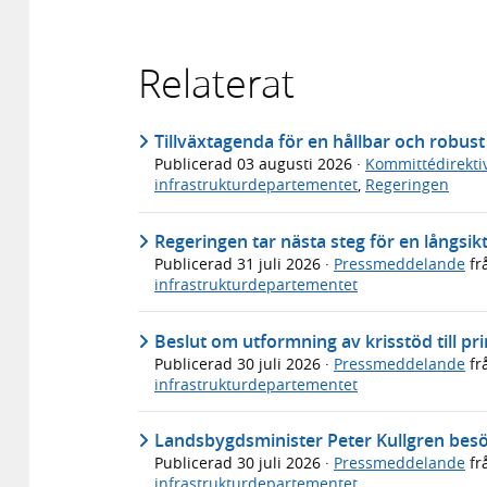
Relaterat
Tillväxtagenda för en hållbar och robus
Publicerad
03 augusti 2026
·
Kommittédirekti
infrastrukturdepartementet
,
Regeringen
Regeringen tar nästa steg för en långsikt
Publicerad
31 juli 2026
·
Pressmeddelande
fr
infrastrukturdepartementet
Beslut om utformning av krisstöd till p
Publicerad
30 juli 2026
·
Pressmeddelande
fr
infrastrukturdepartementet
Landsbygdsminister Peter Kullgren bes
Publicerad
30 juli 2026
·
Pressmeddelande
fr
infrastrukturdepartementet