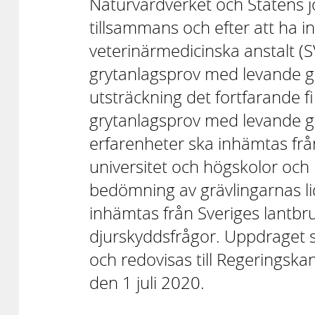
Naturvårdverket och Statens j
tillsammans och efter att ha 
veterinärmedicinska anstalt (
grytanlagsprov med levande gräv
utsträckning det fortfarande f
grytanlagsprov med levande gr
erfarenheter ska inhämtas fr
universitet och högskolor och 
bedömning av grävlingarnas li
inhämtas från Sveriges lantbru
djurskyddsfrågor. Uppdraget 
och redovisas till Regeringska
den 1 juli 2020.