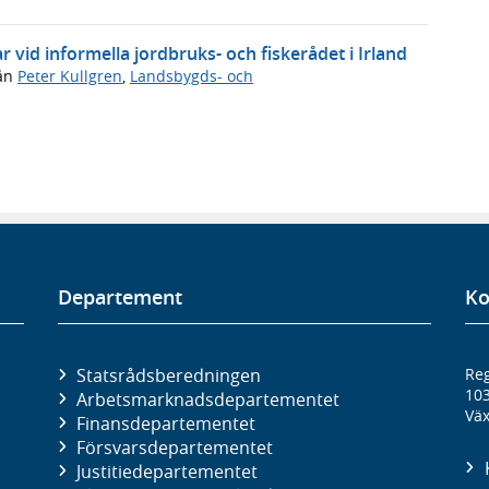
 vid informella jordbruks- och fiskerådet i Irland
ån
Peter Kullgren
,
Landsbygds- och
Departement
Ko
Statsrådsberedningen
Reg
10
Arbetsmarknads­departementet
Väx
Finans­departementet
Försvars­departementet
Justitie­departementet