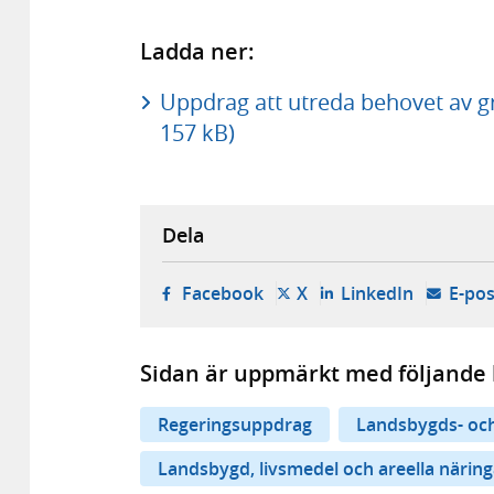
Ladda ner:
Uppdrag att utreda behovet av g
157 kB)
Dela
- öppnas i ny flik, extern w
- öppnas i ny flik, ext
- öppnas i
Facebook
X
LinkedIn
E-pos
Sidan är uppmärkt med följande 
Regeringsuppdrag
Landsbygds- och
Landsbygd, livsmedel och areella näring