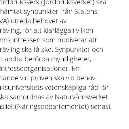
ordbruksverk (Jordbruksverket) ska
inhämtat synpunkter från Statens
SVA) utreda behovet av
ling, för att klarlägga i vilken
inns intressen som motiverar att
ävling ska få ske. Synpunkter och
ån andra berörda myndigheter,
intresseorganisationer. En
dande vid proven ska vid behov
ksuniversitets vetenskapliga råd för
ska samordnas av Naturvårdsverket
nsliet (Näringsdepartementet) senast