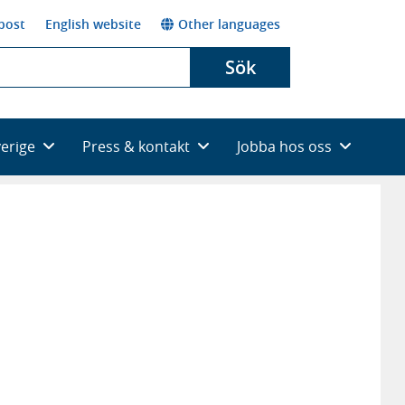
post
English website
Other languages
Sök
verige
Press & kontakt
Jobba hos oss