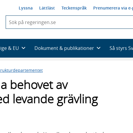
Lyssna
Lättläst
Teckenspråk
Prenumerera via e-
När
du
börjar
skriva
så
rige & EU
Dokument & publikationer
Så styrs S
framträder
en
lista
trukturdepartementet
med
sökförslag
da behovet av
d levande grävling