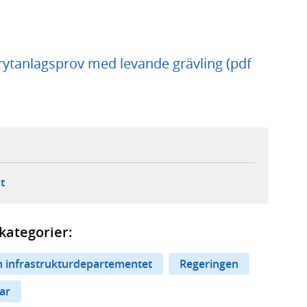
rytanlagsprov med levande grävling (pdf
ebbplats,
ern webbplats,
 ny flik, extern webbplats,
- öppnar din e-postklient,
t
kategorier:
 infrastrukturdepartementet
Regeringen
ar