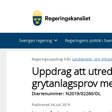
Huvudnavigering
Sveriges regering
Regeringens politik i Sve
Regeringsuppdrag från
Landsbygds- och infras
Uppdrag att utre
grytanlagsprov me
Diarienummer: N2019/02260/DL
Publicerad
04 juli 2019