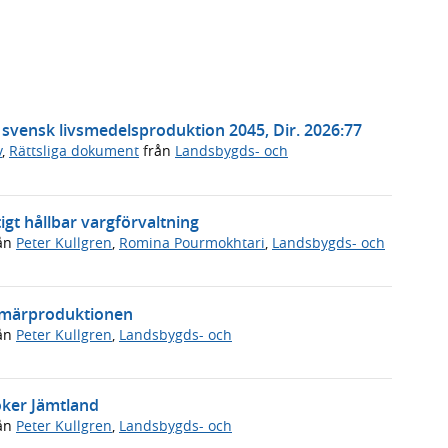
t svensk livsmedelsproduktion 2045, Dir. 2026:77
v
,
Rättsliga dokument
från
Landsbygds- och
igt hållbar vargförvaltning
ån
Peter Kullgren
,
Romina Pourmokhtari
,
Landsbygds- och
rimärproduktionen
ån
Peter Kullgren
,
Landsbygds- och
öker Jämtland
ån
Peter Kullgren
,
Landsbygds- och