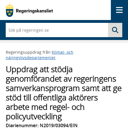
Me
När
Sö
du
börjar
skriva
så
Regeringsuppdrag från
Klimat- och
framträder
näringslivsdepartementet
en
lista
Uppdrag att stödja
med
sökförslag
genomförandet av regeringens
samverkansprogram samt att ge
stöd till offentliga aktörers
arbete med regel- och
policyutveckling
Diarienummer: N2019/03094/EIN