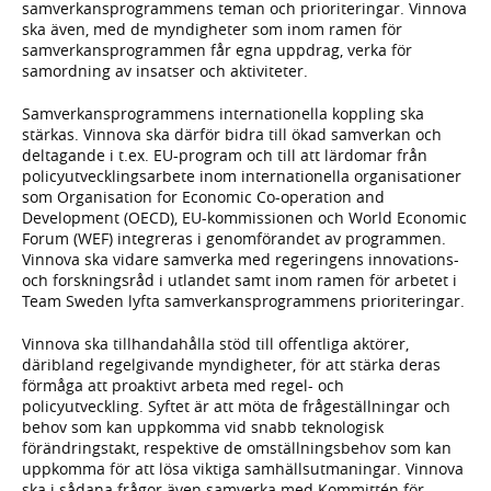
samverkansprogrammens teman och prioriteringar. Vinnova
ska även, med de myndigheter som inom ramen för
samverkansprogrammen får egna uppdrag, verka för
samordning av insatser och aktiviteter.
Samverkansprogrammens internationella koppling ska
stärkas. Vinnova ska därför bidra till ökad samverkan och
deltagande i t.ex. EU-program och till att lärdomar från
policyutvecklingsarbete inom internationella organisationer
som Organisation for Economic Co-operation and
Development (OECD), EU-kommissionen och World Economic
Forum (WEF) integreras i genomförandet av programmen.
Vinnova ska vidare samverka med regeringens innovations-
och forskningsråd i utlandet samt inom ramen för arbetet i
Team Sweden lyfta samverkansprogrammens prioriteringar.
Vinnova ska tillhandahålla stöd till offentliga aktörer,
däribland regelgivande myndigheter, för att stärka deras
förmåga att proaktivt arbeta med regel- och
policyutveckling. Syftet är att möta de frågeställningar och
behov som kan uppkomma vid snabb teknologisk
förändringstakt, respektive de omställningsbehov som kan
uppkomma för att lösa viktiga samhällsutmaningar. Vinnova
ska i sådana frågor även samverka med Kommittén för