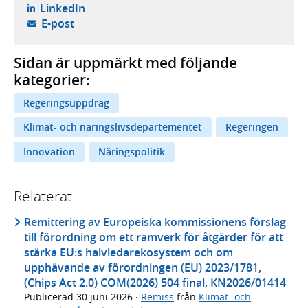
- öppnas i ny flik, extern webbplats,
LinkedIn
- öppnar din e-postklient,
E-post
Sidan är uppmärkt med följande
kategorier:
Regeringsuppdrag
Klimat- och näringslivsdepartementet
Regeringen
Innovation
Näringspolitik
Relaterat
Remittering av Europeiska kommissionens förslag
till förordning om ett ramverk för åtgärder för att
stärka EU:s halvledarekosystem och om
upphävande av förordningen (EU) 2023/1781,
(Chips Act 2.0) COM(2026) 504 final, KN2026/01414
Publicerad
30 juni 2026
·
Remiss
från
Klimat- och