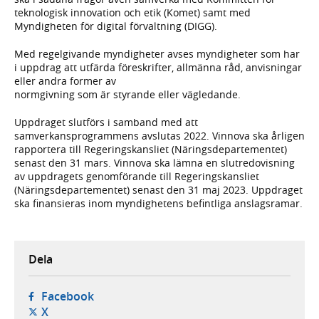
teknologisk innovation och etik (Komet) samt med
Myndigheten för digital förvaltning (DIGG).
Med regelgivande myndigheter avses myndigheter som har
i uppdrag att utfärda föreskrifter, allmänna råd, anvisningar
eller andra former av
normgivning som är styrande eller vägledande.
Uppdraget slutförs i samband med att
samverkansprogrammens avslutas 2022. Vinnova ska årligen
rapportera till Regeringskansliet (Näringsdepartementet)
senast den 31 mars. Vinnova ska lämna en slutredovisning
av uppdragets genomförande till Regeringskansliet
(Näringsdepartementet) senast den 31 maj 2023. Uppdraget
ska finansieras inom myndighetens befintliga anslagsramar.
Dela
- öppnas i ny flik, extern webbplats,
Facebook
- öppnas i ny flik, extern webbplats,
X