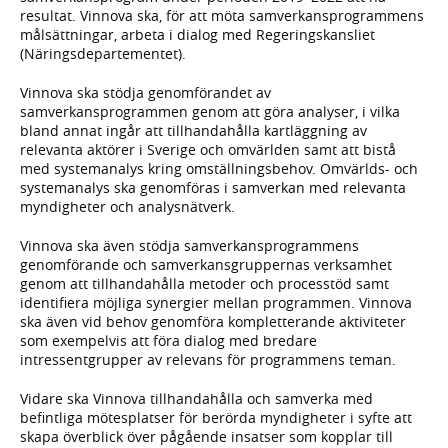
resultat. Vinnova ska, för att möta samverkansprogrammens
målsättningar, arbeta i dialog med Regeringskansliet
(Näringsdepartementet).
Vinnova ska stödja genomförandet av
samverkansprogrammen genom att göra analyser, i vilka
bland annat ingår att tillhandahålla kartläggning av
relevanta aktörer i Sverige och omvärlden samt att bistå
med systemanalys kring omställningsbehov. Omvärlds- och
systemanalys ska genomföras i samverkan med relevanta
myndigheter och analysnätverk.
Vinnova ska även stödja samverkansprogrammens
genomförande och samverkansgruppernas verksamhet
genom att tillhandahålla metoder och processtöd samt
identifiera möjliga synergier mellan programmen. Vinnova
ska även vid behov genomföra kompletterande aktiviteter
som exempelvis att föra dialog med bredare
intressentgrupper av relevans för programmens teman.
Vidare ska Vinnova tillhandahålla och samverka med
befintliga mötesplatser för berörda myndigheter i syfte att
skapa överblick över pågående insatser som kopplar till