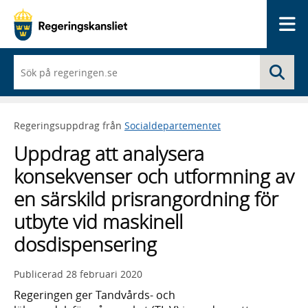
Me
När
Sö
du
börjar
skriva
så
Regeringsuppdrag från
Socialdepartementet
framträder
en
Uppdrag att analysera
lista
med
konsekvenser och utformning av
sökförslag
en särskild prisrangordning för
utbyte vid maskinell
dosdispensering
Publicerad
28 februari 2020
Regeringen ger Tandvårds- och