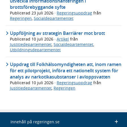
utveckla informationshanteringen i
brottsförebyggande syfte
Publicerad
23 juli 2026
·
Regeringsuppdrag
från
Regeringen
,
Socialdepartementet
Uppföljning av strategin Barriärer mot brott
Publicerad
10 juli 2026
·
Artikel
från
Justitiedepartementet
,
Socialdepartementet
,
Utbildningsdepartementet
Uppdrag till Folkhälsomyndigheten att, inom ramen
för ett pilotprojekt, införa ett nationellt system för
analys av narkotikasubstanser i avloppsvatten
Publicerad
10 juli 2026
·
Regeringsuppdrag
från
Justitiedepartementet
,
Regeringen
Innehåll på regeringen.se