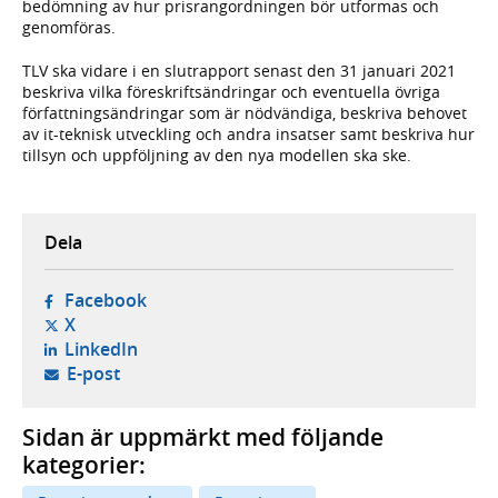
bedömning av hur prisrangordningen bör utformas och
genomföras.
TLV ska vidare i en slutrapport senast den 31 januari 2021
beskriva vilka före­skriftsändringar och eventuella övriga
författningsändringar som är nöd­vändiga, beskriva behovet
av it-teknisk utveckling och andra insatser samt beskriva hur
tillsyn och uppföljning av den nya modellen ska ske.
Dela
- öppnas i ny flik, extern webbplats,
Facebook
- öppnas i ny flik, extern webbplats,
X
- öppnas i ny flik, extern webbplats,
LinkedIn
- öppnar din e-postklient,
E-post
Sidan är uppmärkt med följande
kategorier: