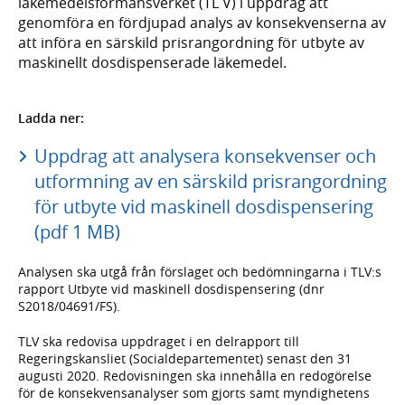
läkemedelsförmånsverket (TL V) i uppdrag att
genomföra en fördjupad analys av konsekvenserna av
att införa en sär­skild prisrangordning för utbyte av
maskinellt dosdispenserade läkemedel.
Ladda ner:
Uppdrag att analysera konsekvenser och
utformning av en särskild prisrangordning
för utbyte vid maskinell dosdispensering
(pdf 1 MB)
Analysen ska utgå från förslaget och bedömningarna i TLV:s
rapport Utbyte vid maskinell dosdispensering (dnr
S2018/04691/FS).
TLV ska redovisa uppdraget i en delrapport till
Regeringskansliet (Social­departementet) senast den 31
augusti 2020. Redovisningen ska innehålla en redogörelse
för de konsekvensanalyser som gjorts samt myndighetens