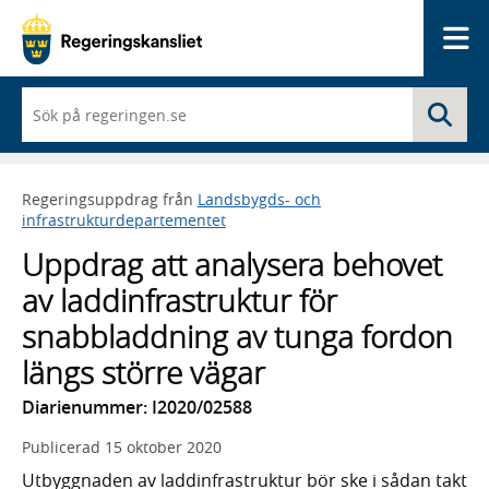
Me
När
Sö
du
börjar
skriva
så
Regeringsuppdrag från
Landsbygds- och
framträder
infrastrukturdepartementet
en
lista
Uppdrag att analysera behovet
med
sökförslag
av laddinfrastruktur för
snabbladdning av tunga fordon
längs större vägar
Diarienummer: I2020/02588
Publicerad
15 oktober 2020
Utbyggnaden av laddinfrastruktur bör ske i sådan takt