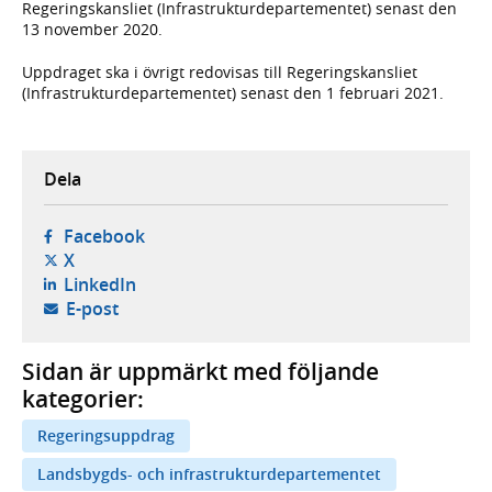
Regeringskansliet (Infrastrukturdepartementet) senast den
13 november 2020.
Uppdraget ska i övrigt redovisas till Regeringskansliet
(Infrastrukturdepartementet) senast den 1 februari 2021.
Dela
- öppnas i ny flik, extern webbplats,
Facebook
- öppnas i ny flik, extern webbplats,
X
- öppnas i ny flik, extern webbplats,
LinkedIn
- öppnar din e-postklient,
E-post
Sidan är uppmärkt med följande
kategorier:
Regeringsuppdrag
Landsbygds- och infrastrukturdepartementet