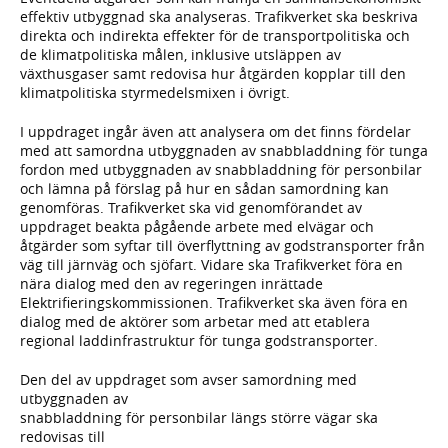
effektiv utbyggnad ska analyseras. Trafikverket ska beskriva
direkta och indirekta effekter för de transportpolitiska och
de klimatpolitiska målen, inklusive utsläppen av
växthusgaser samt redovisa hur åtgärden kopplar till den
klimatpolitiska styrmedelsmixen i övrigt.
I uppdraget ingår även att analysera om det finns fördelar
med att samordna utbyggnaden av snabbladdning för tunga
fordon med utbyggnaden av snabbladdning för personbilar
och lämna på förslag på hur en sådan samordning kan
genomföras. Trafikverket ska vid genomförandet av
uppdraget beakta pågående arbete med elvägar och
åtgärder som syftar till överflyttning av godstransporter från
väg till järnväg och sjöfart. Vidare ska Trafikverket föra en
nära dialog med den av regeringen inrättade
Elektrifieringskommissionen. Trafikverket ska även föra en
dialog med de aktörer som arbetar med att etablera
regional laddinfrastruktur för tunga godstransporter.
Den del av uppdraget som avser samordning med
utbyggnaden av
snabbladdning för personbilar längs större vägar ska
redovisas till