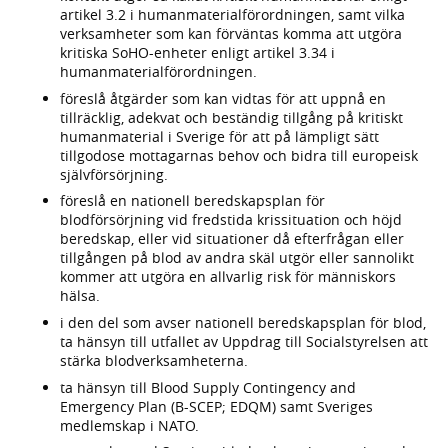
artikel 3.2 i humanmaterialförordningen, samt vilka
verksamheter som kan förväntas komma att utgöra
kritiska SoHO-enheter enligt artikel 3.34 i
humanmaterialförordningen.
föreslå åtgärder som kan vidtas för att uppnå en
tillräcklig, adekvat och beständig tillgång på kritiskt
humanmaterial i Sverige för att på lämpligt sätt
tillgodose mottagarnas behov och bidra till europeisk
självförsörjning.
föreslå en nationell beredskapsplan för
blodförsörjning vid fredstida krissituation och höjd
beredskap, eller vid situationer då efterfrågan eller
tillgången på blod av andra skäl utgör eller sannolikt
kommer att utgöra en allvarlig risk för människors
hälsa.
i den del som avser nationell beredskapsplan för blod,
ta hänsyn till utfallet av Uppdrag till Socialstyrelsen att
stärka blodverksamheterna.
ta hänsyn till Blood Supply Contingency and
Emergency Plan (B-SCEP; EDQM) samt Sveriges
medlemskap i NATO.