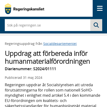
Me
När
Sö
du
börjar
skriva
så
Regeringsuppdrag från
Socialdepartementet
framträder
en
Uppdrag att förbereda inför
lista
med
humanmaterialförordningen
sökförslag
Diarienummer: S2024/01111
Publicerad
31 maj 2024
Regeringen uppdrar åt Socialstyrelsen att utreda
förutsättningarna för rollen som nationell SoHO-
myndighet i enlighet med artikel 5.4 i den kommande
EU-förordningen om kvalitets- och
säkerhetsstandarder för humanbiologiskt material