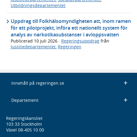
Utbildningsdepartementet
Uppdrag till Folkhälsomyndigheten att, inom ramen
för ett pilotprojekt, införa ett nationellt system för
analys av narkotikasubstanser i avloppsvatten
Publicerad
10 juli 2026
·
Regeringsuppdrag
från
Justitiedepartementet
,
Regeringen
Innehåll på regeringen.se
Departement
Regeringskansliet
103 33 Stockholm
Växel 08-405 10 00