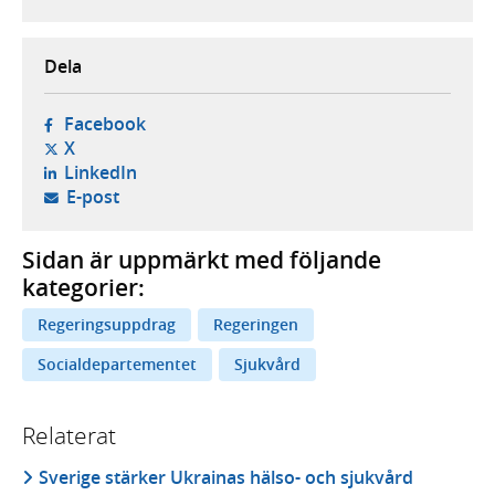
Dela
- öppnas i ny flik, extern webbplats,
Facebook
- öppnas i ny flik, extern webbplats,
X
- öppnas i ny flik, extern webbplats,
LinkedIn
- öppnar din e-postklient,
E-post
Sidan är uppmärkt med följande
kategorier:
Regeringsuppdrag
Regeringen
Socialdepartementet
Sjukvård
Relaterat
Sverige stärker Ukrainas hälso- och sjukvård