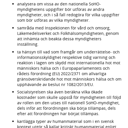
analysera om vissa av den nationella SoHO-
myndighetens uppgifter bör utföras av andra
myndigheter, och i så fall redogöra för vilka uppgifter
som bör utföras av vilka myndigheter.
samråda med Inspektionen för vård och omsorg,
Läkemedelsverket och Folkhälsomyndigheten, genom
att inhämta och beakta dessa myndigheters
inställning.
ta hänsyn till vad som framgår om underrättelse- och
informationsskyldighet respektive tidig varning och
reaktion i lagen om skydd mot internationella hot mot
människors hälsa och i Europaparlamentets och
rådets förordning (EU) 2022/2371 om allvarliga
gränsöverskridande hot mot människors hälsa och om
upphävande av beslut nr 1082/2013/EU.
Socialstyrelsen ska även beräkna vilka ökade
kostnader som skulle uppstå för myndigheten till följd
av rollen om den utses till nationell SoHO-myndighet,
dels inför att förordningen ska börja tillämpas, dels
efter att förordningen har börjat tillämpas.
kartlägga typer av humanmaterial som i en svensk
kontext utgör så kallat kritiskt humanmaterial enligt