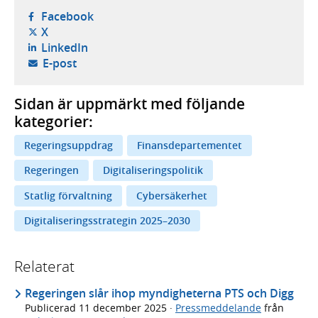
- öppnas i ny flik, extern webbplats,
Facebook
- öppnas i ny flik, extern webbplats,
X
- öppnas i ny flik, extern webbplats,
LinkedIn
- öppnar din e-postklient,
E-post
Sidan är uppmärkt med följande
kategorier:
Regeringsuppdrag
Finansdepartementet
Regeringen
Digitaliseringspolitik
Statlig förvaltning
Cybersäkerhet
Digitaliseringsstrategin 2025–2030
Relaterat
Regeringen slår ihop myndigheterna PTS och Digg
Publicerad
11 december 2025
·
Pressmeddelande
från