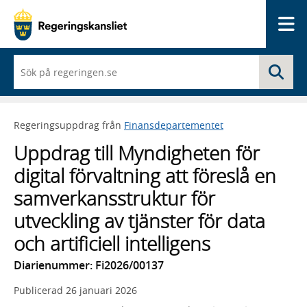
Me
När
Sö
du
börjar
skriva
så
Regeringsuppdrag från
Finansdepartementet
framträder
en
Uppdrag till Myndigheten för
lista
med
digital förvaltning att föreslå en
sökförslag
samverkansstruktur för
utveckling av tjänster för data
och artificiell intelligens
Diarienummer: Fi2026/00137
Publicerad
26 januari 2026