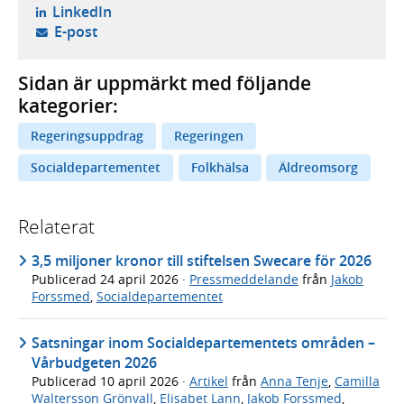
- öppnas i ny flik, extern webbplats,
LinkedIn
- öppnar din e-postklient,
E-post
Sidan är uppmärkt med följande
kategorier:
Regeringsuppdrag
Regeringen
Socialdepartementet
Folkhälsa
Äldreomsorg
Relaterat
3,5 miljoner kronor till stiftelsen Swecare för 2026
Publicerad
24 april 2026
·
Pressmeddelande
från
Jakob
Forssmed
,
Socialdepartementet
Satsningar inom Socialdepartementets områden –
Vårbudgeten 2026
Publicerad
10 april 2026
·
Artikel
från
Anna Tenje
,
Camilla
Waltersson Grönvall
,
Elisabet Lann
,
Jakob Forssmed
,