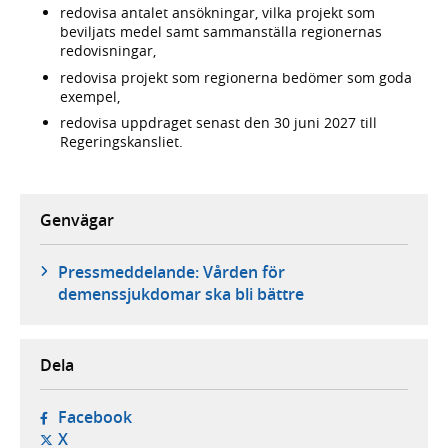
redovisa antalet ansökningar, vilka projekt som
beviljats medel samt sammanställa regionernas
redovisningar,
redovisa projekt som regionerna bedömer som goda
exempel,
redovisa uppdraget senast den 30 juni 2027 till
Regeringskansliet.
Genvägar
Pressmeddelande: Vården för
demenssjukdomar ska bli bättre
Dela
- öppnas i ny flik, extern webbplats,
Facebook
- öppnas i ny flik, extern webbplats,
X