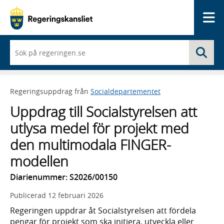
Me
När
Sö
du
börjar
skriva
så
Regeringsuppdrag från
Socialdepartementet
framträder
en
Uppdrag till Socialstyrelsen att
lista
med
utlysa medel för projekt med
sökförslag
den multimodala FINGER-
modellen
Diarienummer: S2026/00150
Publicerad
12 februari 2026
Regeringen uppdrar åt Socialstyrelsen att fördela
pengar för projekt som ska initiera, utveckla eller