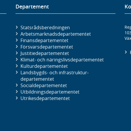
Departement
Ko
Statsrådsberedningen
Reg
10
Arbetsmarknads­departementet
Väx
Finans­departementet
Försvars­departementet
Justitie­departementet
Klimat- och näringslivs­departementet
Kultur­departementet
Landsbygds- och infrastruktur­
departementet
Social­departementet
Utbildnings­departementet
Utrikes­departementet