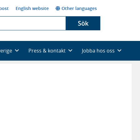
post
English website
Other languages
Sök
verige
Press & kontakt
Jobba hos oss