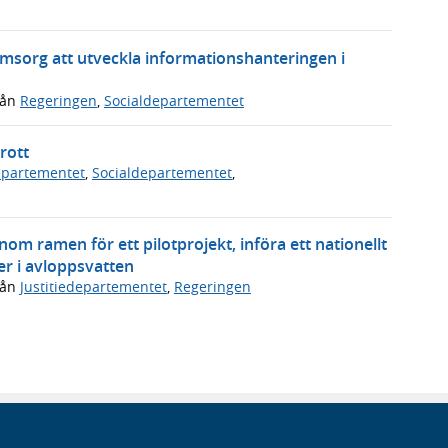
omsorg att utveckla informationshanteringen i
rån
Regeringen
,
Socialdepartementet
rott
departementet
,
Socialdepartementet
,
om ramen för ett pilotprojekt, införa ett nationellt
er i avloppsvatten
rån
Justitiedepartementet
,
Regeringen