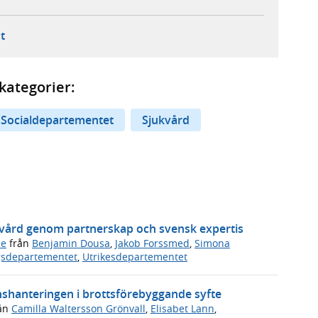
ebbplats,
ern webbplats,
 ny flik, extern webbplats,
- öppnar din e-postklient,
t
kategorier:
Socialdepartementet
Sjukvård
ukvård genom partnerskap och svensk expertis
de
från
Benjamin Dousa
,
Jakob Forssmed
,
Simona
gsdepartementet
,
Utrikesdepartementet
onshanteringen i brottsförebyggande syfte
ån
Camilla Waltersson Grönvall
,
Elisabet Lann
,