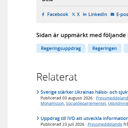
- öppnas i ny flik, extern w
- öppnas i ny flik, ext
- öppnas i
Facebook
X
LinkedIn
E-pos
Sidan är uppmärkt med följande 
Regeringsuppdrag
Regeringen
Relaterat
Sverige stärker Ukrainas hälso- och sj
Publicerad
03 augusti 2026
·
Pressmeddelan
Mohamsson
,
Socialdepartementet
,
Utbildnin
Uppdrag till IVO att utveckla informati
Publicerad
23 juli 2026
·
Pressmeddelande
fr