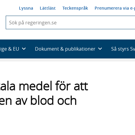
Lyssna
Lättläst
Teckenspråk
Prenumerera via e-
När
du
börjar
skriva
så
rige & EU
Dokument & publikationer
Så styrs S
framträder
en
lista
med
sökförslag
ala medel för att
gen av blod och