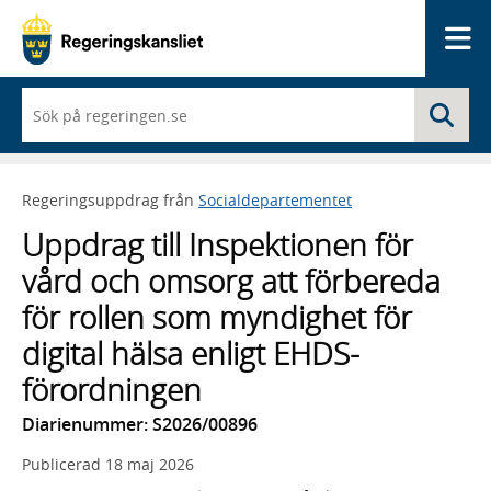
Me
När
Sö
du
börjar
skriva
så
Regeringsuppdrag från
Socialdepartementet
framträder
en
Uppdrag till Inspektionen för
lista
med
vård och omsorg att förbereda
sökförslag
för rollen som myndighet för
digital hälsa enligt EHDS-
förordningen
Diarienummer: S2026/00896
Publicerad
18 maj 2026