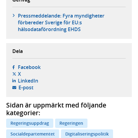
Pressmeddelande: Fyra myndigheter
förbereder Sverige för EU:s
hälsodataförordning EHDS
Dela
- öppnas i ny flik, extern webbplats,
Facebook
- öppnas i ny flik, extern webbplats,
X
- öppnas i ny flik, extern webbplats,
LinkedIn
- öppnar din e-postklient,
E-post
Sidan är uppmärkt med följande
kategorier:
Regeringsuppdrag
Regeringen
Socialdepartementet
Digitaliseringspolitik