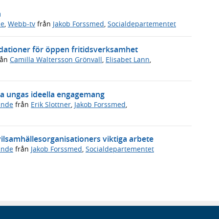
n
de
,
Webb-tv
från
Jakob Forssmed
,
Socialdepartementet
ationer för öppen fritidsverksamhet
rån
Camilla Waltersson Grönvall
,
Elisabet Lann
,
a ungas ideella engagemang
ande
från
Erik Slottner
,
Jakob Forssmed
,
ivilsamhällesorganisationers viktiga arbete
ande
från
Jakob Forssmed
,
Socialdepartementet