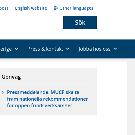
post
English website
Other languages
Sök
verige
Press & kontakt
Jobba hos oss
Genväg
Pressmeddelande: MUCF ska ta
fram nationella rekommendationer
för öppen fritidsverksamhet