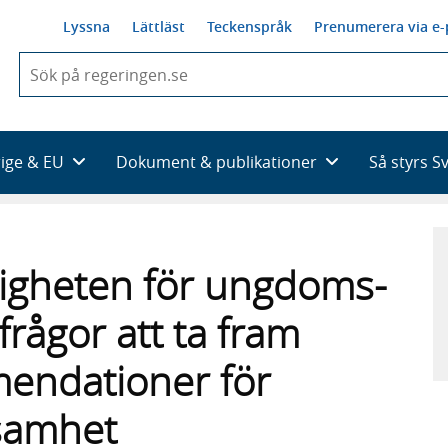
Lyssna
Lättläst
Teckenspråk
Prenumerera via e-
När
du
börjar
skriva
så
rige & EU
Dokument & publikationer
Så styrs S
framträder
en
lista
med
sökförslag
digheten för ungdoms-
frågor att ta fram
mendationer för
ksamhet