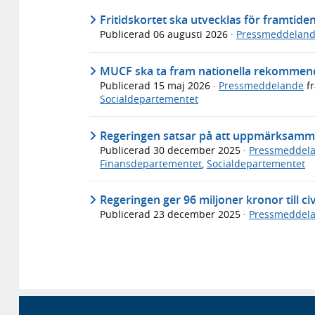
Fritidskortet ska utvecklas för framtide
Publicerad
06 augusti 2026
·
Pressmeddelan
MUCF ska ta fram nationella rekommend
Publicerad
15 maj 2026
·
Pressmeddelande
f
Socialdepartementet
Regeringen satsar på att uppmärksamm
Publicerad
30 december 2025
·
Pressmeddel
Finansdepartementet
,
Socialdepartementet
Regeringen ger 96 miljoner kronor till c
Publicerad
23 december 2025
·
Pressmeddel