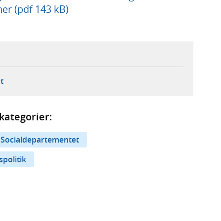
er (pdf 143 kB)
ebbplats,
ern webbplats,
 ny flik, extern webbplats,
- öppnar din e-postklient,
t
kategorier:
Socialdepartementet
politik