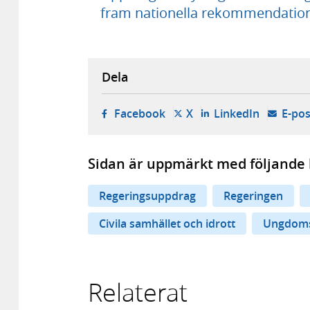
fram nationella rekommendation
Dela
- öppnas i ny flik, extern w
- öppnas i ny flik, ext
- öppnas i
Facebook
X
LinkedIn
E-pos
Sidan är uppmärkt med följande 
Regeringsuppdrag
Regeringen
Civila samhället och idrott
Ungdoms
Relaterat