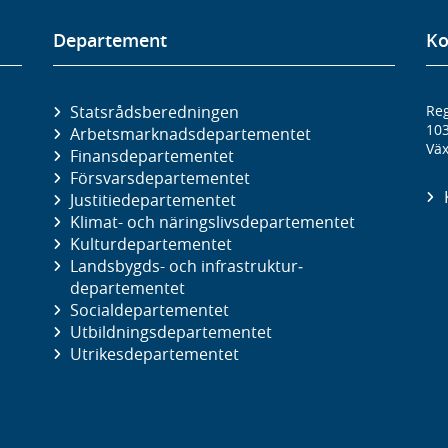
Departement
Ko
Statsrådsberedningen
Reg
10
Arbetsmarknads­departementet
Väx
Finans­departementet
Försvars­departementet
Justitie­departementet
Klimat- och näringslivs­departementet
Kultur­departementet
Landsbygds- och infrastruktur­
departementet
Social­departementet
Utbildnings­departementet
Utrikes­departementet