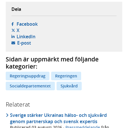
Dela
- öppnas i ny flik, extern webbplats,
Facebook
- öppnas i ny flik, extern webbplats,
X
- öppnas i ny flik, extern webbplats,
LinkedIn
- öppnar din e-postklient,
E-post
Sidan är uppmärkt med följande
kategorier:
Regeringsuppdrag
Regeringen
Socialdepartementet
Sjukvård
Relaterat
Sverige stärker Ukrainas hälso- och sjukvård
genom partnerskap och svensk expertis
Publicerad
03 augusti 2026
·
Pressmeddelande
från