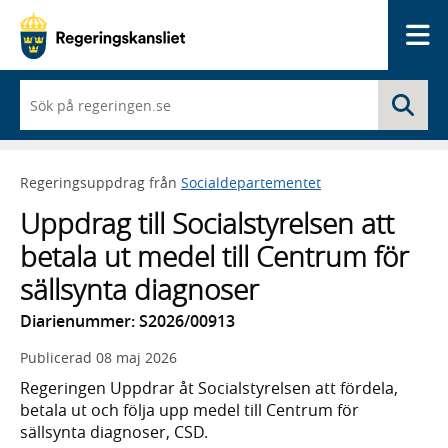
Me
När
Sö
du
börjar
skriva
så
Regeringsuppdrag från
Socialdepartementet
framträder
en
Uppdrag till Socialstyrelsen att
lista
med
betala ut medel till Centrum för
sökförslag
sällsynta diagnoser
Diarienummer: S2026/00913
Publicerad
08 maj 2026
Regeringen Uppdrar åt Socialstyrelsen att fördela,
betala ut och följa upp medel till Centrum för
sällsynta diagnoser, CSD.