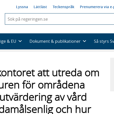
Lyssna
Lättläst
Teckenspråk
Prenumerera via e-
När
du
börjar
skriva
så
rige & EU
Dokument & publikationer
Så styrs S
framträder
en
lista
med
sökförslag
kontoret att utreda om
uren för områdena
h utvärdering av vård
damålsenlig och hur