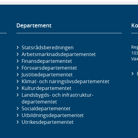
Departement
Ko
Statsrådsberedningen
Reg
10
Arbetsmarknads­departementet
Väx
Finans­departementet
Försvars­departementet
Justitie­departementet
Klimat- och näringslivs­departementet
Kultur­departementet
Landsbygds- och infrastruktur­
departementet
Social­departementet
Utbildnings­departementet
Utrikes­departementet