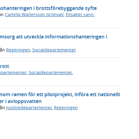
onshanteringen i brottsförebyggande syfte
ån
Camilla Waltersson Grönvall
,
Elisabet Lann
,
omsorg att utveckla informationshanteringen i
rån
Regeringen
,
Socialdepartementet
rott
departementet
,
Socialdepartementet
,
om ramen för ett pilotprojekt, införa ett nationellt
er i avloppsvatten
rån
Justitiedepartementet
,
Regeringen