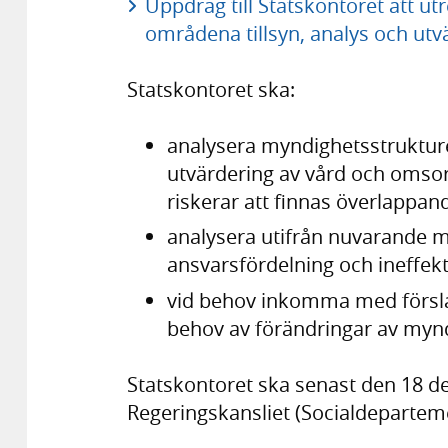
Uppdrag till Statskontoret att u
områdena tillsyn, analys och utv
Statskontoret ska:
analysera myndighetsstruktur
utvärdering av vård och omsor
riskerar att finnas överlappan
analysera utifrån nuvarande m
ansvarsfördelning och ineffek
vid behov inkomma med förslag 
behov av förändringar av myndi
Statskontoret ska senast den 18 d
Regeringskansliet (Socialdepartem