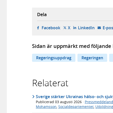
Dela
- öppnas i ny flik, extern w
- öppnas i ny flik, ext
- öppnas i
Facebook
X
LinkedIn
E-pos
Sidan är uppmärkt med följande 
Regeringsuppdrag
Regeringen
Relaterat
Sverige stärker Ukrainas hälso- och sj
Publicerad
03 augusti 2026
·
Pressmeddelan
Mohamsson
,
Socialdepartementet
,
Utbildnin