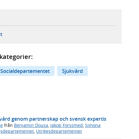
ebbplats,
ern webbplats,
 ny flik, extern webbplats,
- öppnar din e-postklient,
t
kategorier:
Socialdepartementet
Sjukvård
ukvård genom partnerskap och svensk expertis
de
från
Benjamin Dousa
,
Jakob Forssmed
,
Simona
gsdepartementet
,
Utrikesdepartementet