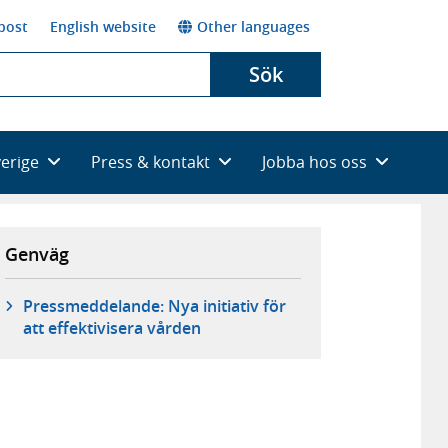
post
English website
Other languages
Sök
verige
Press & kontakt
Jobba hos oss
Genväg
Pressmeddelande: Nya initiativ för
att effektivisera vården