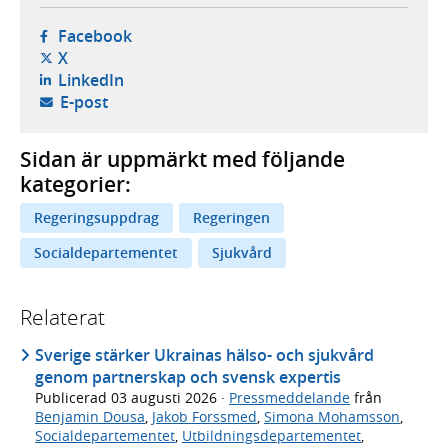
- öppnas i ny flik, extern webbplats,
Facebook
- öppnas i ny flik, extern webbplats,
X
- öppnas i ny flik, extern webbplats,
LinkedIn
- öppnar din e-postklient,
E-post
Sidan är uppmärkt med följande
kategorier:
Regeringsuppdrag
Regeringen
Socialdepartementet
Sjukvård
Relaterat
Sverige stärker Ukrainas hälso- och sjukvård
genom partnerskap och svensk expertis
Publicerad
03 augusti 2026
·
Pressmeddelande
från
Benjamin Dousa
,
Jakob Forssmed
,
Simona Mohamsson
,
Socialdepartementet
,
Utbildningsdepartementet
,