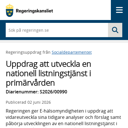
Me
När
Sö
du
börjar
skriva
så
Regeringsuppdrag från
Socialdepartementet
framträder
en
Uppdrag att utveckla en
lista
med
nationell listningstjänst i
sökförslag
primärvården
Diarienummer: S2026/00990
Publicerad
02 juni 2026
Regeringen ger E-hälsomyndigheten i uppdrag att
vidareutveckla sina tidigare analyser och förslag samt
påbörja utvecklingen av en nationell listningstjänst i