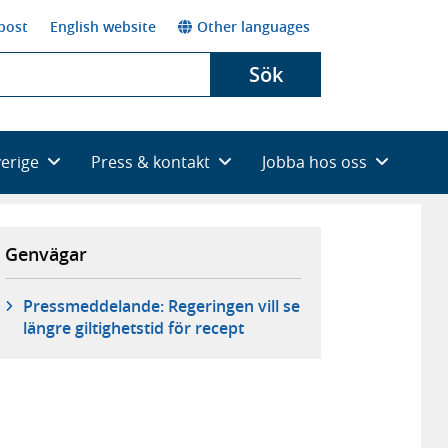
post
English website
Other languages
Sök
verige
Press & kontakt
Jobba hos oss
Genvägar
Pressmeddelande: Regeringen vill se
längre giltighetstid för recept