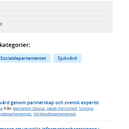
ebbplats,
ern webbplats,
 ny flik, extern webbplats,
- öppnar din e-postklient,
t
kategorier:
Socialdepartementet
Sjukvård
ukvård genom partnerskap och svensk expertis
de
från
Benjamin Dousa
,
Jakob Forssmed
,
Simona
gsdepartementet
,
Utrikesdepartementet
omsorg att utveckla informationshanteringen i