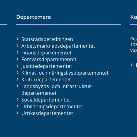
Departement
Ko
Statsrådsberedningen
Reg
10
Arbetsmarknads­departementet
Väx
Finans­departementet
Försvars­departementet
Justitie­departementet
Klimat- och näringslivs­departementet
Kultur­departementet
Landsbygds- och infrastruktur­
departementet
Social­departementet
Utbildnings­departementet
Utrikes­departementet