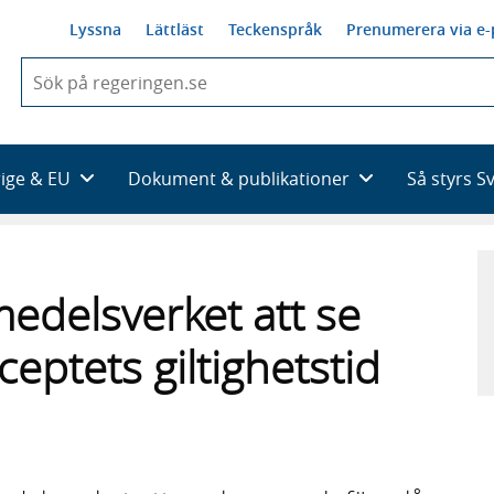
Lyssna
Lättläst
Teckenspråk
Prenumerera via e-
När
du
börjar
skriva
så
rige & EU
Dokument & publikationer
Så styrs S
framträder
en
lista
med
sökförslag
medelsverket att se
eptets giltighetstid