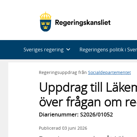
Huvudnavigering
Sveriges regering
Regeringens politik i Sve
Regeringsuppdrag från
Socialdepartementet
Uppdrag till Läke
över frågan om rec
Diarienummer: S2026/01052
Publicerad
03 juni 2026