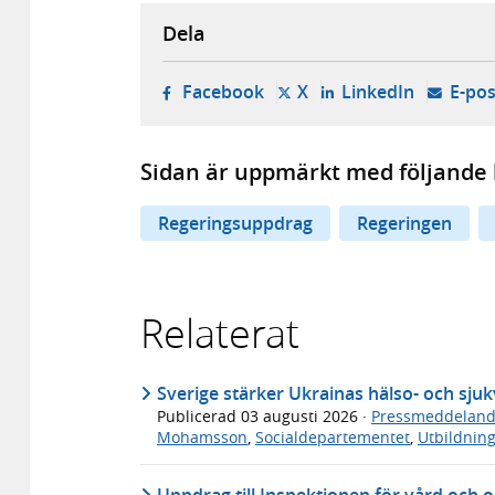
Dela
- öppnas i ny flik, extern w
- öppnas i ny flik, ext
- öppnas i
Facebook
X
LinkedIn
E-pos
Sidan är uppmärkt med följande 
Regeringsuppdrag
Regeringen
Relaterat
Sverige stärker Ukrainas hälso- och sj
Publicerad
03 augusti 2026
·
Pressmeddelan
Mohamsson
,
Socialdepartementet
,
Utbildnin
Uppdrag till Inspektionen för vård och 