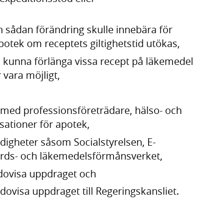
n sådan förändring skulle innebära för
apotek om receptets giltighetstid utökas,
 kunna förlänga vissa recept på läkemedel
ör vara möjligt,
g med professionsföreträdare, hälso- och
ationer för apotek,
igheter såsom Socialstyrelsen, E-
rds- och läkemedelsförmånsverket,
edovisa uppdraget och
dovisa uppdraget till Regeringskansliet.