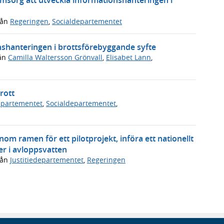
rån
Regeringen
,
Socialdepartementet
onshanteringen i brottsförebyggande syfte
ån
Camilla Waltersson Grönvall
,
Elisabet Lann
,
rott
departementet
,
Socialdepartementet
,
om ramen för ett pilotprojekt, införa ett nationellt
er i avloppsvatten
rån
Justitiedepartementet
,
Regeringen