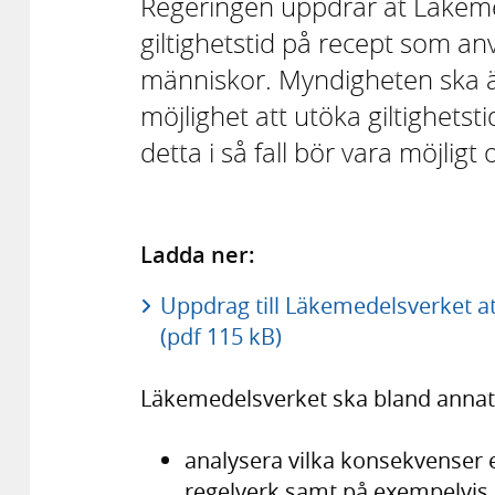
Regeringen uppdrar åt Läkemed
giltighetstid på recept som anv
människor. Myndigheten ska ä
möjlighet att utöka giltighetstid
detta i så fall bör vara möjligt
Ladda ner:
Uppdrag till Läkemedelsverket at
(pdf 115 kB)
Läkemedelsverket ska bland annat
analysera vilka konsekvenser 
regelverk samt på exempelvis 